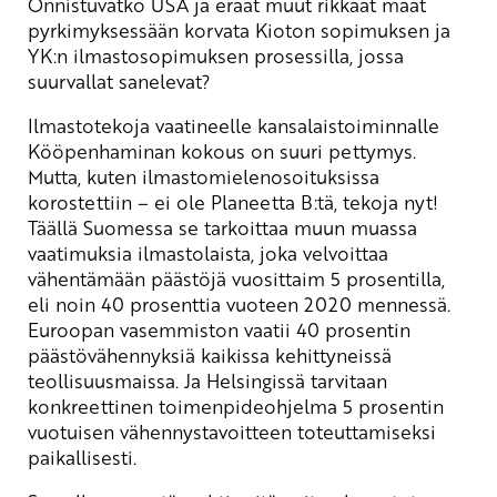
Onnistuvatko USA ja eräät muut rikkaat maat
pyrkimyksessään korvata Kioton sopimuksen ja
YK:n ilmastosopimuksen prosessilla, jossa
suurvallat sanelevat?
Ilmastotekoja vaatineelle kansalaistoiminnalle
Kööpenhaminan kokous on suuri pettymys.
Mutta, kuten ilmastomielenosoituksissa
korostettiin – ei ole Planeetta B:tä, tekoja nyt!
Täällä Suomessa se tarkoittaa muun muassa
vaatimuksia ilmastolaista, joka velvoittaa
vähentämään päästöjä vuosittaim 5 prosentilla,
eli noin 40 prosenttia vuoteen 2020 mennessä.
Euroopan vasemmiston vaatii 40 prosentin
päästövähennyksiä kaikissa kehittyneissä
teollisuusmaissa. Ja Helsingissä tarvitaan
konkreettinen toimenpideohjelma 5 prosentin
vuotuisen vähennystavoitteen toteuttamiseksi
paikallisesti.