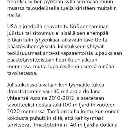
tiedoksi. Siihen pyritään kyllä sitomaan muun
muassa taloudellisella tuella kiristäen muitakin
maita.
USA:n johdolla neuvoteltu Kööpenhaminan
julistus tai sitoumus ei sisällä sen enempää
pitkän kuin lyhyenkään aikavälin tavoitteita
päästövähennyksistä. Julistukseen yhtyvät
teollisuusmaat antavat vapaaehtoisia lupauksiaan
päästötavoitteistaan helmikuun alkuun
mennessä, mutta lupauksille ei esitetä mitään
tavoitetasoa.
Julistuksessa luvataan kehitysmaille tukea
ilmastotoimiin vain 30 miljardia dollaria
yhteensä vuosina 2010-2012 ja asetetaan
tavoitteeksi nostaa tuki 100 miljardiin vuoteen
2020 mennessä. Tämä on laiha lohtu, kun ennen
kokousta puhuttiin siitä, että kehitysmaat
tarvitsevat ilmastotoimiin 140 miljardia dollaria