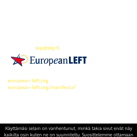
Yhteystiedot
SKP:n toimisto
Osoite: Viljatie 4 B 3. kerros, 00700 Helsinki
Puh: 045 7834 1346
Sähköposti:
skp
@skp.fi
SKP on Euroopan Vasemmistopuolueen jäsen.
european-left.org
european-left.org/manifesto/
Copyright 2026 © SKP
|
Tietosuojaseloste