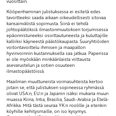
vuosittain.
Kööpenhaminan julistuksessa ei esitetä edes
tavoitteeksi saada aikaan oikeudellisesti sitovaa
kansainvälistä sopimusta. Siinä ei tehdä
johtopäätöksiä ilmastonmuutoksen torjumisessa
epäonnistuneeksi osoittautuneesta ja kuluttajille
kalliiksi käyneestä päästökaupasta. Suuryhtiöiden
voitontavoittelu ihmisen ja maapallon
hyvinvoinnin kustannuksella saa jatkua. Paperissa
ei ole myöskään minkäänlaista viittausta
asevarustelun ja sotien osuuteen
ilmastopäästöissä.
Maailman muuttuneista voimasuhteista kertoo
jotain se, että julistuksen sopineessa ryhmässä
olivat USA:n, EU:n ja Japanin isäksi mukana muun
muassa Kiina, Intia, Brasilia, Saudi-Arabia ja Etelä-
Afrikka. Mitä tästä seuraa YK:n roolille ja etenkin
köyhille kehitysmaille, on iso kysymys.