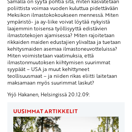
Samalla on syytä pohtia sitä, miten kasvatetaan
poliittista voimaa vuoden kuluttua pidettävään
Meksikon ilmastokokoukseen mennessä. Miten
ympäristö- ja ay-liike voivat löytää nykyistä
laajemmin toisensa työllisyyttä edistävien
ilmastotekojen ajamisessa? Miten rajoitetaan
rikkaiden maiden edustajien ylivaltaa ja tuetaan
kehitysmaiden asemaa ilmastoneuvotteluissa?
Miten voimistetaan vaatimuksia, että
ilmastonmuutoksen kiihtymisen suurimmat
syypäät – USA ja muut kehittyneet
teollisuusmaat – ja niiden rikas eliitti laitetaan
maksamaan myös suurimmat laskut?
Yrjö Hakanen, Helsingissä 20.12.09:
UUSIMMAT ARTIKKELIT