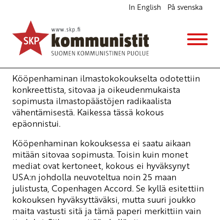
In English
På svenska
Kööpenhaminan ilmastokokous epäonnistui,
ilmastotoimintaa jatkettava
Ajankohtaista
7.1.2010 - 16:14
Yrjö Hakanen
Kööpenhaminan ilmastokokoukselta odotettiin
konkreettista, sitovaa ja oikeudenmukaista
sopimusta ilmastopäästöjen radikaalista
vähentämisestä. Kaikessa tässä kokous
epäonnistui.
Kööpenhaminan kokouksessa ei saatu aikaan
mitään sitovaa sopimusta. Toisin kuin monet
mediat ovat kertoneet, kokous ei hyväksynyt
USA:n johdolla neuvoteltua noin 25 maan
julistusta, Copenhagen Accord. Se kyllä esitettiin
kokouksen hyväksyttäväksi, mutta suuri joukko
maita vastusti sitä ja tämä paperi merkittiin vain