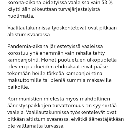
korona-aikana pidetyissä vaaleissa vain 53 %
käytti äänioikeuttaan turvajärjestelyistä
huolimatta.
Vaalilautakunnissa työskentelevät ovat pitkään
altistumisvaarassa.
Pandemia-aikana järjestetyissä vaaleissa
korostuu yhä enemmän vain rahalla tehty
kampanjointi. Monet puoluetuen ulkopuolella
olevien puolueiden ehdokkaat eivät pääse
tekemään heille tärkeää kampanjointina
maksuttomille tai pieniä summia maksaville
paikoille.
Kommunistien mielestä myös mahdollinen
äänestyspaikkojen turvattomuus on syy siirtää
vaaleja. Vaalilautakunnissa työskentelevät ovat
pitkään altistumisvaarassa, eivätkä äänestäjätkään
ole välttämättä turvassa.