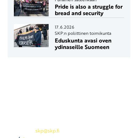
Pride is also a struggle for
bread and security
17.6.2026
SKP:n poliittinen toimikunta
Eduskunta avasi oven
ydinaseille Suomeen
Yhteystiedot
SKP:n toimisto
Osoite: Viljatie 4 B 3. kerros, 00700 Helsinki
Puh: 045 7834 1346
Sähköposti:
skp
@skp.fi