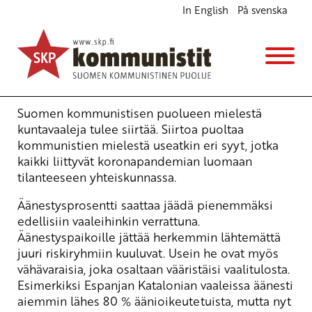
In English
På svenska
Kommunistit vaativat: kuntavaaleja siirrettävä
Ajankohtaista
Avainsanat:
demokratia
,
korona
,
kuntavaalit
,
vaalit
24.2.2021 - 9:56
SKP
Suomen kommunistisen puolueen mielestä
kuntavaaleja tulee siirtää. Siirtoa puoltaa
kommunistien mielestä useatkin eri syyt, jotka
kaikki liittyvät koronapandemian luomaan
tilanteeseen yhteiskunnassa.
Äänestysprosentti saattaa jäädä pienemmäksi
edellisiin vaaleihinkin verrattuna.
Äänestyspaikoille jättää herkemmin lähtemättä
juuri riskiryhmiin kuuluvat. Usein he ovat myös
vähävaraisia, joka osaltaan vääristäisi vaalitulosta.
Esimerkiksi Espanjan Katalonian vaaleissa äänesti
aiemmin lähes 80 % äänioikeutetuista, mutta nyt