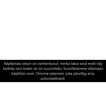
Yhteystiedot
SKP:n toimisto
Osoite: Viljatie 4 B 3. kerros, 00700 Helsinki
Puh: 045 7834 1346
Sähköposti:
skp
@skp.fi
SKP on Euroopan Vasemmistopuolueen jäsen.
european-left.org
european-left.org/manifesto/