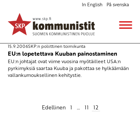
In English
På svenska
SKP:n poliittinen
toimikunta
15.9.2006
SKP:n poliittinen toimikunta
EU:n lopetettava Kuuban painostaminen
EU:n johtajat ovat viime vuosina myötäilleet USA:n
pyrkimyksiä saartaa Kuuba ja pakottaa se hylkäämään
vallankumouksellinen kehitystie.
Artikkelien
Edellinen
1
…
11
12
sivutus