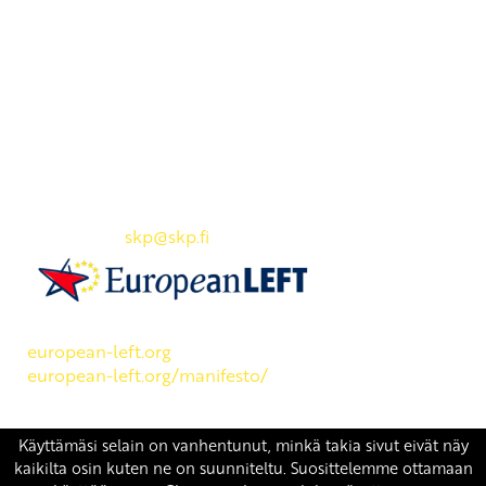
Yhteystiedot
SKP:n toimisto
Osoite: Viljatie 4 B 3. kerros, 00700 Helsinki
Puh: 045 7834 1346
Sähköposti:
skp
@skp.fi
SKP on Euroopan Vasemmistopuolueen jäsen.
european-left.org
european-left.org/manifesto/