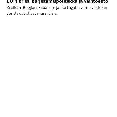
EU:n kriisi, kurjistamispolitiikka ja vaihtoehto
Kreikan, Belgian, Espanjan ja Portugalin viime viikkojen
yleislakot olivat massiivisia.