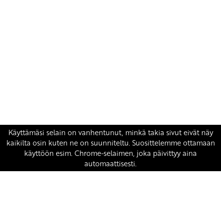
Yhteystiedot
SKP:n toimisto
Osoite: Viljatie 4 B 3. kerros, 00700 Helsinki
Puh: 045 7834 1346
Sähköposti:
skp
@skp.fi
SKP on Euroopan Vasemmistopuolueen jäsen.
european-left.org
european-left.org/manifesto/