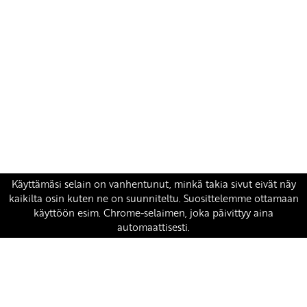
Yhteystiedot
SKP:n toimisto
Osoite: Viljatie 4 B 3. kerros, 00700 Helsinki
Puh: 045 7834 1346
Sähköposti:
skp
@skp.fi
SKP on Euroopan Vasemmistopuolueen jäsen.
european-left.org
european-left.org/manifesto/