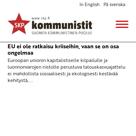
In English
På svenska
Anna-Mili Tölkkö
25.5.2009
Anna-Mili Tölkkö
EU ei ole ratkaisu kriiseihin, vaan se on osa
ongelmaa
Euroopan unionin kapitalistiselle kilpailulle ja
luonnonvarojen riistolle perustuva talouskasvuajattelu
ei mahdollista sosiaalisesti ja ekologisesti kestävää
kehitystä, ...