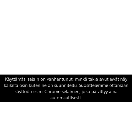
Yhteystiedot
SKP:n toimisto
Osoite: Viljatie 4 B 3. kerros, 00700 Helsinki
Puh: 045 7834 1346
Sähköposti:
skp
@skp.fi
SKP on Euroopan Vasemmistopuolueen jäsen.
european-left.org
european-left.org/manifesto/