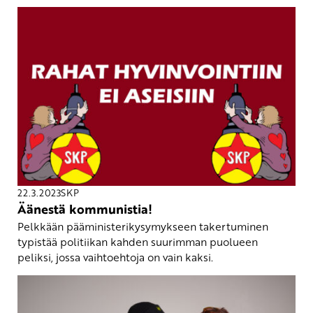
22.3.2023
SKP
Äänestä kommunistia!
Pelkkään pääministerikysymykseen takertuminen
typistää politiikan kahden suurimman puolueen
peliksi, jossa vaihtoehtoja on vain kaksi.