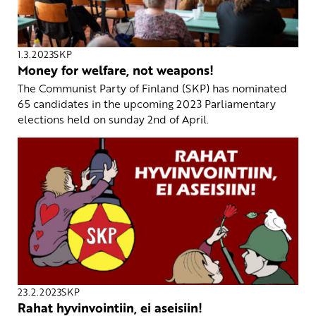
1.3.2023
SKP
Money for welfare, not weapons!
The Communist Party of Finland (SKP) has nominated
65 candidates in the upcoming 2023 Parliamentary
elections held on sunday 2nd of April.
23.2.2023
SKP
Rahat hyvinvointiin, ei aseisiin!