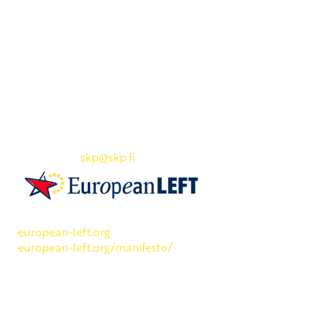
Yhteystiedot
SKP:n toimisto
Osoite: Viljatie 4 B 3. kerros, 00700 Helsinki
Puh: 045 7834 1346
Sähköposti:
skp
@skp.fi
SKP on Euroopan Vasemmistopuolueen jäsen.
european-left.org
european-left.org/manifesto/