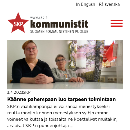
In English
På svenska
Eduskuntavaalit 2023
3.4.2023
SKP
Käänne pahempaan luo tarpeen toimintaan
SKP:n vaalikampanjaa ei voi sanoa menestykseksi,
mutta moniin kehnon menestyksen syihin emme
voineet vaikuttaa ja toisaalta ne koettelivat muitakin,
arvioivat SKP:n puheenjohtaja ...