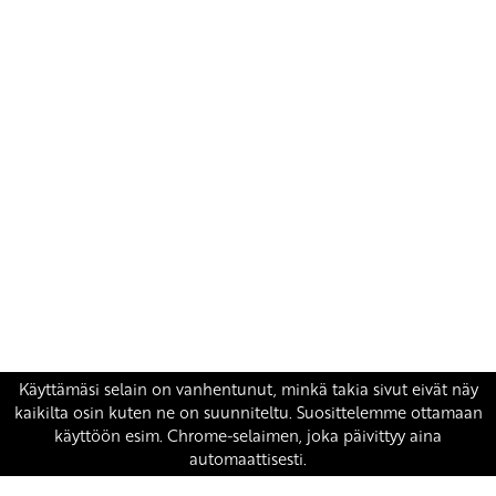
Yhteystiedot
SKP:n toimisto
Osoite: Viljatie 4 B 3. kerros, 00700 Helsinki
Puh: 045 7834 1346
Sähköposti:
skp
@skp.fi
SKP on Euroopan Vasemmistopuolueen jäsen.