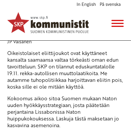
In English
På svenska
Joukot pois Afganistanista ja korruptoitunut
eliitti pois eduskunnasta!
Ajankohtaista
19.11.2010 - 14:17
(Muokattu 6.11.2025 - 13:37)
JP Väisänen
Oikeistolaiset eliittijoukot ovat käyttäneet
kansalta saamaansa valtaa törkeästi oman edun
tavoitteluun. SKP on tilannut eduskuntatalolle
19.11. rekka-autollisen muuttolaatikoita. Me
autamme tuhopolitiikkaa harjoittavan eliitin pois,
koska sille ei ole mitään käyttöä.
Kokoomus aikoo sitoa Suomen mukaan Naton
uuden hyökkäysstrategiaan, josta päätetään
perjantaina Lissabonissa Naton
huippukokouksessa. Laskuja tästä maksetaan jo
kasvavina asemenoina.