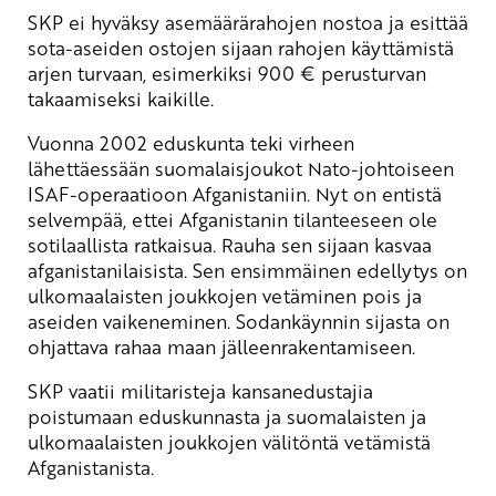
SKP ei hyväksy asemäärärahojen nostoa ja esittää
sota-aseiden ostojen sijaan rahojen käyttämistä
arjen turvaan, esimerkiksi 900 € perusturvan
takaamiseksi kaikille.
Vuonna 2002 eduskunta teki virheen
lähettäessään suomalaisjoukot Nato-johtoiseen
ISAF-operaatioon Afganistaniin. Nyt on entistä
selvempää, ettei Afganistanin tilanteeseen ole
sotilaallista ratkaisua. Rauha sen sijaan kasvaa
afganistanilaisista. Sen ensimmäinen edellytys on
ulkomaalaisten joukkojen vetäminen pois ja
aseiden vaikeneminen. Sodankäynnin sijasta on
ohjattava rahaa maan jälleenrakentamiseen.
SKP vaatii militaristeja kansanedustajia
poistumaan eduskunnasta ja suomalaisten ja
ulkomaalaisten joukkojen välitöntä vetämistä
Afganistanista.