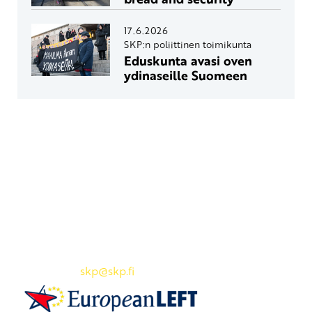
17.6.2026
SKP:n poliittinen toimikunta
Eduskunta avasi oven
ydinaseille Suomeen
Yhteystiedot
SKP:n toimisto
Osoite: Viljatie 4 B 3. kerros, 00700 Helsinki
Puh: 045 7834 1346
Sähköposti:
skp
@skp.fi