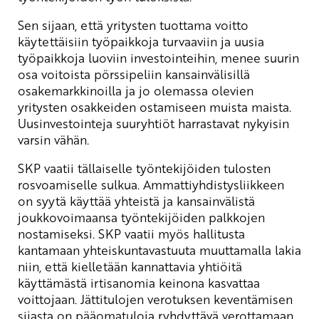
Sen sijaan, että yritysten tuottama voitto
käytettäisiin työpaikkoja turvaaviin ja uusia
työpaikkoja luoviin investointeihin, menee suurin
osa voitoista pörssipeliin kansainvälisillä
osakemarkkinoilla ja jo olemassa olevien
yritysten osakkeiden ostamiseen muista maista.
Uusinvestointeja suuryhtiöt harrastavat nykyisin
varsin vähän.
SKP vaatii tällaiselle työntekijöiden tulosten
rosvoamiselle sulkua. Ammattiyhdistysliikkeen
on syytä käyttää yhteistä ja kansainvälistä
joukkovoimaansa työntekijöiden palkkojen
nostamiseksi. SKP vaatii myös hallitusta
kantamaan yhteiskuntavastuuta muuttamalla lakia
niin, että kielletään kannattavia yhtiöitä
käyttämästä irtisanomia keinona kasvattaa
voittojaan. Jättitulojen verotuksen keventämisen
sijasta on pääomatuloja ryhdyttävä verottamaan