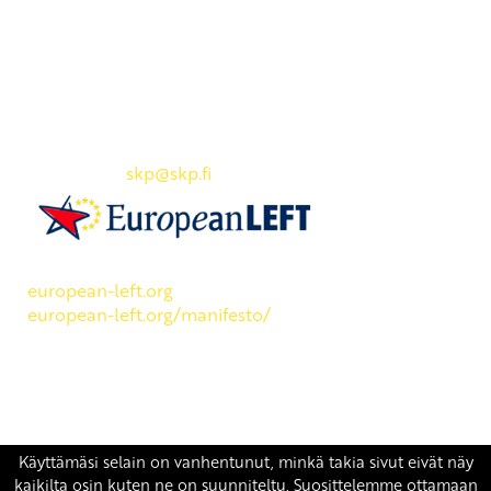
Yhteystiedot
SKP:n toimisto
Osoite: Viljatie 4 B 3. kerros, 00700 Helsinki
Puh: 045 7834 1346
Sähköposti:
skp
@skp.fi
SKP on Euroopan Vasemmistopuolueen jäsen.
european-left.org
european-left.org/manifesto/
Copyright 2026 © SKP
|
Tietosuojaseloste