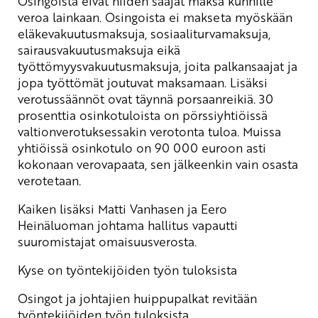
Osingoista eivät niiden saajat maksa kunnille
veroa lainkaan. Osingoista ei makseta myöskään
eläkevakuutusmaksuja, sosiaaliturvamaksuja,
sairausvakuutusmaksuja eikä
työttömyysvakuutusmaksuja, joita palkansaajat ja
jopa työttömät joutuvat maksamaan. Lisäksi
verotussäännöt ovat täynnä porsaanreikiä. 30
prosenttia osinkotuloista on pörssiyhtiöissä
valtionverotuksessakin verotonta tuloa. Muissa
yhtiöissä osinkotulo on 90 000 euroon asti
kokonaan verovapaata, sen jälkeenkin vain osasta
verotetaan.
Kaiken lisäksi Matti Vanhasen ja Eero
Heinäluoman johtama hallitus vapautti
suuromistajat omaisuusverosta.
Kyse on työntekijöiden työn tuloksista
Osingot ja johtajien huippupalkat revitään
työntekijöiden työn tuloksista.