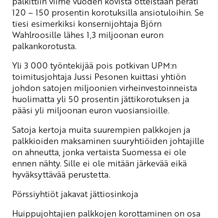
palkittiin viime vuoden kovista otteistaan peräti
120 – 150 prosentin korotuksilla ansiotuloihin. Se
tiesi esimerkiksi konsernijohtaja Björn
Wahlroosille lähes 1,3 miljoonan euron
palkankorotusta.
Yli 3 000 työntekijää pois potkivan UPM:n
toimitusjohtaja Jussi Pesonen kuittasi yhtiön
johdon satojen miljoonien virheinvestoinneista
huolimatta yli 50 prosentin jättikorotuksen ja
pääsi yli miljoonan euron vuosiansioille.
Satoja kertoja muita suurempien palkkojen ja
palkkioiden maksaminen suuryhtiöiden johtajille
on ahneutta, jonka vertaista Suomessa ei ole
ennen nähty. Sille ei ole mitään järkevää eikä
hyväksyttävää perustetta.
Pörssiyhtiöt jakavat jättiosinkoja
Huippujohtajien palkkojen korottaminen on osa