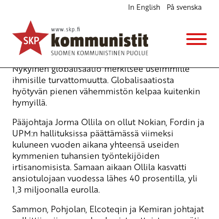
In English
På svenska
Jo riittää pörssipelurien ahneus!
Ajankohtaista
15.9.2006 - 11:21
Yrjö Hakanen
Nykyinen globalisaatio merkitsee useimmille
ihmisille turvattomuutta. Globalisaatiosta
hyötyvän pienen vähemmistön kelpaa kuitenkin
hymyillä.
Pääjohtaja Jorma Ollila on ollut Nokian, Fordin ja
UPM:n hallituksissa päättämässä viimeksi
kuluneen vuoden aikana yhteensä useiden
kymmenien tuhansien työntekijöiden
irtisanomisista. Samaan aikaan Ollila kasvatti
ansiotulojaan vuodessa lähes 40 prosentilla, yli
1,3 miljoonalla eurolla.
Sammon, Pohjolan, Elcoteqin ja Kemiran johtajat