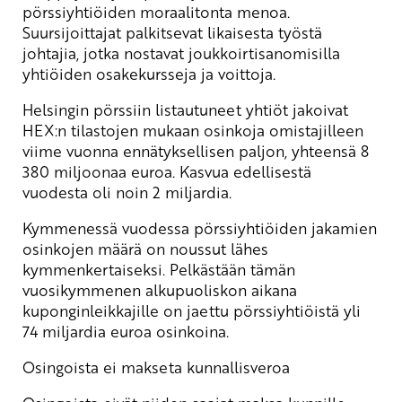
pörssiyhtiöiden moraalitonta menoa.
Suursijoittajat palkitsevat likaisesta työstä
johtajia, jotka nostavat joukkoirtisanomisilla
yhtiöiden osakekursseja ja voittoja.
Helsingin pörssiin listautuneet yhtiöt jakoivat
HEX:n tilastojen mukaan osinkoja omistajilleen
viime vuonna ennätyksellisen paljon, yhteensä 8
380 miljoonaa euroa. Kasvua edellisestä
vuodesta oli noin 2 miljardia.
Kymmenessä vuodessa pörssiyhtiöiden jakamien
osinkojen määrä on noussut lähes
kymmenkertaiseksi. Pelkästään tämän
vuosikymmenen alkupuoliskon aikana
kuponginleikkajille on jaettu pörssiyhtiöistä yli
74 miljardia euroa osinkoina.
Osingoista ei makseta kunnallisveroa