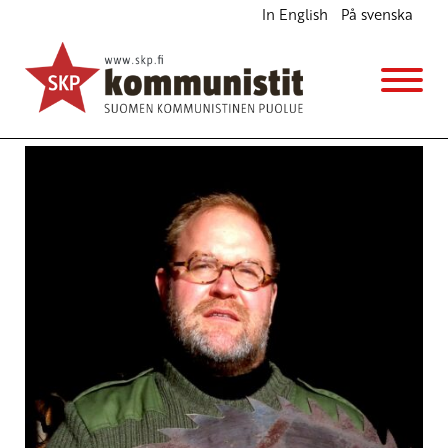
In English
På svenska
Iskut eivät ole ratkaisu Tukholmassa, Pietarissa
tai Syyriassa
Ajankohtaista
7.4.2017 - 19:18
SKP