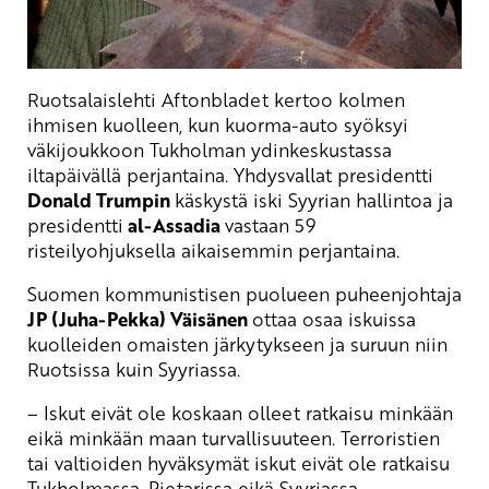
Ruotsalaislehti Aftonbladet kertoo kolmen
ihmisen kuolleen, kun kuorma-auto syöksyi
väkijoukkoon Tukholman ydinkeskustassa
iltapäivällä perjantaina. Yhdysvallat presidentti
Donald Trumpin
käskystä iski Syyrian hallintoa ja
presidentti
al-Assadia
vastaan 59
risteilyohjuksella aikaisemmin perjantaina.
Suomen kommunistisen puolueen puheenjohtaja
JP (Juha-Pekka) Väisänen
ottaa osaa iskuissa
kuolleiden omaisten järkytykseen ja suruun niin
Ruotsissa kuin Syyriassa.
– Iskut eivät ole koskaan olleet ratkaisu minkään
eikä minkään maan turvallisuuteen. Terroristien
tai valtioiden hyväksymät iskut eivät ole ratkaisu
Tukholmassa, Pietarissa eikä Syyriassa.