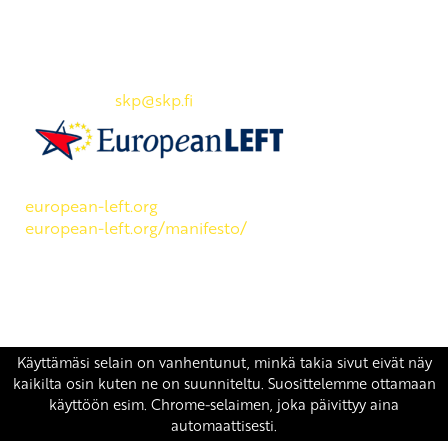
Yhteystiedot
SKP:n toimisto
Osoite: Viljatie 4 B 3. kerros, 00700 Helsinki
Puh: 045 7834 1346
Sähköposti:
skp
@skp.fi
SKP on Euroopan Vasemmistopuolueen jäsen.
european-left.org
european-left.org/manifesto/
Copyright 2026 © SKP
|
Tietosuojaseloste