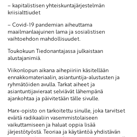
– kapitalistisen yhteiskuntajärjestelmän
kriisialttiudet
– Covid-19 pandemian aiheuttama
maailmanlaajuinen lama ja sosialistisen
vaihtoehdon mahdollisuudet.
Toukokuun
Tiedonantajassa
julkaistaan
alustajanimiä.
Viikonlopun aikana aihepiiriin käsitellään
ennakkomateriaalin, asiantuntija-alustusten ja
ryhmätöiden avulla. Tarkat aiheet ja
asiantuntijavieraat selviävät lähempänä
ajankohtaa ja päivitetään tälle sivulle.
Marx-opisto on tarkoitettu sinulle, joka tarvitset
eväitä radikaaliin vasemmistolaiseen
vaikuttamiseen ja haluat oppia lisää
järjestötyöstä. Teoriaa ja käytäntöä yhdistävän