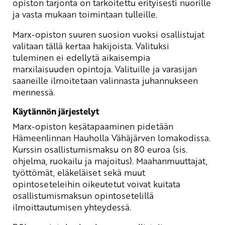
opiston tarjonta on tarkoitettu erityisesti nuorille
ja vasta mukaan toimintaan tulleille.
Marx-opiston suuren suosion vuoksi osallistujat
valitaan tällä kertaa hakijoista. Valituksi
tuleminen ei edellytä aikaisempia
marxilaisuuden opintoja. Valituille ja varasijan
saaneille ilmoitetaan valinnasta juhannukseen
mennessä.
Käytännön järjestelyt
Marx-opiston kesätapaaminen pidetään
Hämeenlinnan Hauholla Vähäjärven lomakodissa.
Kurssin osallistumismaksu on 80 euroa (sis.
ohjelma, ruokailu ja majoitus). Maahanmuuttajat,
työttömät, eläkeläiset sekä muut
opintoseteleihin oikeutetut voivat kuitata
osallistumismaksun opintosetelillä
ilmoittautumisen yhteydessä.