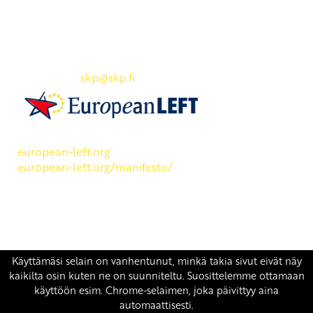
Yhteystiedot
SKP:n toimisto
Osoite: Viljatie 4 B 3. kerros, 00700 Helsinki
Puh: 045 7834 1346
Sähköposti:
skp
@skp.fi
SKP on Euroopan Vasemmistopuolueen jäsen.
european-left.org
european-left.org/manifesto/
Copyright 2026 © SKP
|
Tietosuojaseloste