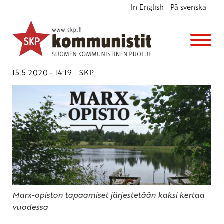
In English
På svenska
Haku Marx-opiston kesätapaamiseen on alkanut!
Ajankohtaista
Avainsanat:
DSL
,
Karl Marx
,
Marx-opisto
,
opintotilaisuudet
15.5.2020 - 14:19
SKP
Marx-opiston tapaamiset järjestetään kaksi kertaa
vuodessa