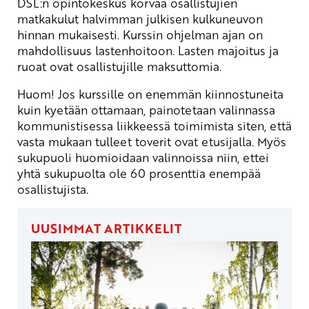
DSL:n opintokeskus korvaa osallistujien
matkakulut halvimman julkisen kulkuneuvon
hinnan mukaisesti. Kurssin ohjelman ajan on
mahdollisuus lastenhoitoon. Lasten majoitus ja
ruoat ovat osallistujille maksuttomia.
Huom! Jos kurssille on enemmän kiinnostuneita
kuin kyetään ottamaan, painotetaan valinnassa
kommunistisessa liikkeessä toimimista siten, että
vasta mukaan tulleet toverit ovat etusijalla. Myös
sukupuoli huomioidaan valinnoissa niin, ettei
yhtä sukupuolta ole 60 prosenttia enempää
osallistujista.
UUSIMMAT ARTIKKELIT