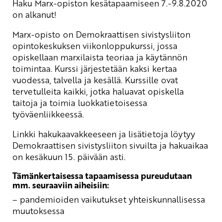
Haku Marx-opiston kesätapaamiseen 7.-9.8.2020
on alkanut!
Marx-opisto on Demokraattisen sivistysliiton
opintokeskuksen viikonloppukurssi, jossa
opiskellaan marxilaista teoriaa ja käytännön
toimintaa. Kurssi järjestetään kaksi kertaa
vuodessa, talvella ja kesällä. Kurssille ovat
tervetulleita kaikki, jotka haluavat opiskella
taitoja ja toimia luokkatietoisessa
työväenliikkeessä.
Linkki hakukaavakkeeseen ja lisätietoja löytyy
Demokraattisen sivistysliiton
sivuilta
ja hakuaikaa
on kesäkuun 15. päivään asti.
Tämänkertaisessa tapaamisessa pureudutaan
mm. seuraaviin aiheisiin:
– pandemioiden vaikutukset yhteiskunnallisessa
muutoksessa