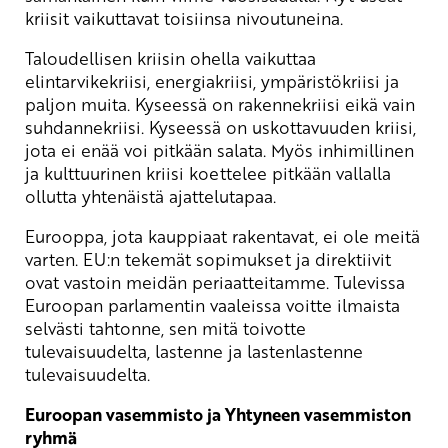
kriisit vaikuttavat toisiinsa nivoutuneina.
Taloudellisen kriisin ohella vaikuttaa
elintarvikekriisi, energiakriisi, ympäristökriisi ja
paljon muita. Kyseessä on rakennekriisi eikä vain
suhdannekriisi. Kyseessä on uskottavuuden kriisi,
jota ei enää voi pitkään salata. Myös inhimillinen
ja kulttuurinen kriisi koettelee pitkään vallalla
ollutta yhtenäistä ajattelutapaa.
Eurooppa, jota kauppiaat rakentavat, ei ole meitä
varten. EU:n tekemät sopimukset ja direktiivit
ovat vastoin meidän periaatteitamme. Tulevissa
Euroopan parlamentin vaaleissa voitte ilmaista
selvästi tahtonne, sen mitä toivotte
tulevaisuudelta, lastenne ja lastenlastenne
tulevaisuudelta.
Euroopan vasemmisto ja Yhtyneen vasemmiston
ryhmä