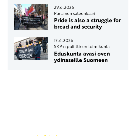
29.6.2026
Punainen sateenkaari
Pride is also a struggle for
bread and security
17.6.2026
SKP:n poliittinen toimikunta
Eduskunta avasi oven
ydinaseille Suomeen
Yhteystiedot
SKP:n toimisto
Osoite: Viljatie 4 B 3. kerros, 00700 Helsinki
Puh: 045 7834 1346