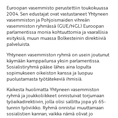
Euroopan vasemmisto perustettiin toukokuussa
2004. Sen edustajat ovat vastustaneet Yhtyneen
vasemmiston ja Pohjoismaiden vihreän
vasemmiston ryhmässä (GUE/NGL) Euroopan
parlamentissa monia kohtuuttomia ja vaarallisia
esityksiä, muun muassa Bolkesteinin direktiiviä
palveluista.
Yhtyneen vasemmiston ryhmä on usein joutunut
käymään kamppailunsa yksin parlamentissa.
Sosialistiryhmä pääse lähes aina lopulta
sopimukseen oikeiston kanssa ja luopuu
puolustamasta työtätekeviä ihmisiä.
Kaikesta huolimatta Yhtyneen vasemmiston
ryhmä ja joukkoliikkeet onnistuivat torjumaan
työaikadirektiivin, jolla olisi sallittu jopa yli 65-
tunnin työviikko. Ryhmä onnistui muuttamaan
sosialistien kannan, vaikka nämä olivat jo