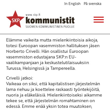
In English
På svenska
Euroopan vasemmiston vastaus kriisiin
Ajankohtaista
26.5.2009 - 10:27
(Muokattu 6.11.2025 - 13:38)
Norberto Crivelli
Elämme vaikeita mutta mielenkiintoisia aikoja,
totesi Euroopan vasemmiston hallituksen jäsen
Norberto Crivelli. Hän osallistui Euroopan
vasemmiston edustajana SKP:n EU-
vaalikampanjaan ja keskustelutilaisuuksiin
Turussa, Helsingissä ja Tampereella.
Crivelli jatkoi:
Vaikeaa on siksi, että kapitalistisen järjestelmän
lama riehuu ja koettelee raskaasti työntekijöitä,
nuoria ja eläkeläisiä. Mielenkiintoiseksi aikamme
tekee se, että järjestelmän romahtaminen on
edessä. Emme enää yksin totea muutoksen,