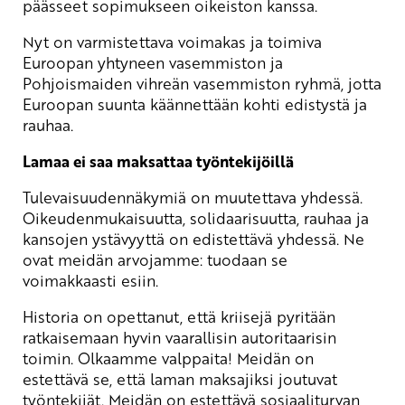
päässeet sopimukseen oikeiston kanssa.
Nyt on varmistettava voimakas ja toimiva
Euroopan yhtyneen vasemmiston ja
Pohjoismaiden vihreän vasemmiston ryhmä, jotta
Euroopan suunta käännettään kohti edistystä ja
rauhaa.
Lamaa ei saa maksattaa työntekijöillä
Tulevaisuudennäkymiä on muutettava yhdessä.
Oikeudenmukaisuutta, solidaarisuutta, rauhaa ja
kansojen ystävyyttä on edistettävä yhdessä. Ne
ovat meidän arvojamme: tuodaan se
voimakkaasti esiin.
Historia on opettanut, että kriisejä pyritään
ratkaisemaan hyvin vaarallisin autoritaarisin
toimin. Olkaamme valppaita! Meidän on
estettävä se, että laman maksajiksi joutuvat
työntekijät. Meidän on estettävä sosiaaliturvan