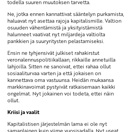
todella suuren muutoksen tarvetta.
Ne, jotka ennen kannattivat sääntelyn purkamista,
haluavat nyt asettaa rajoja kapitalismille. Valtion
osuuden vähentämistä ja yksityistämistä
halunneet vaativat nyt miljardeja valtiolta
pankkien ja suuryritysten pelastamiseksi.
Ensin ne tyhjensivät julkiset rahakirstut
veronalennuspolitiikallaan, rikkaille annetuilla
lahjoilla. Sitten ne sanoivat, ettei rahaa ollut
sosiaaliturvaa varten ja että jokaisen on
kannettava oma vastuunsa. Heidän mukaansa
markkinavoimat pystyivät ratkaisemaan kaikki
ongelmat. Nyt jokainen voi todeta, ettei näin
ollut.
Kriisi ja vaalit
Kapitalistisen järjestelmän lama ei ole nyt
samanlainen kuin viime vuosisadalla. Nyt useat