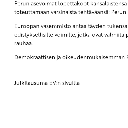
Perun asevoimat lopettakoot kansalaistensa 
toteuttamaan varsinaista tehtäväänsä: Perun 
Euroopan vasemmisto antaa täyden tukensa ka
edistyksellisille voimille, jotka ovat valmii
rauhaa.
Demokraattisen ja oikeudenmukaisemman P
Julkilausuma EV:n sivuilla