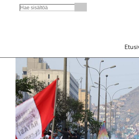
Search
for:
Euroopan vasemmisto tuomitsee Perun val
Ajankohtaista
Avainsanat:
demokratia
,
Euroop
23.1.2023 - 15:07
SKP
Etusi