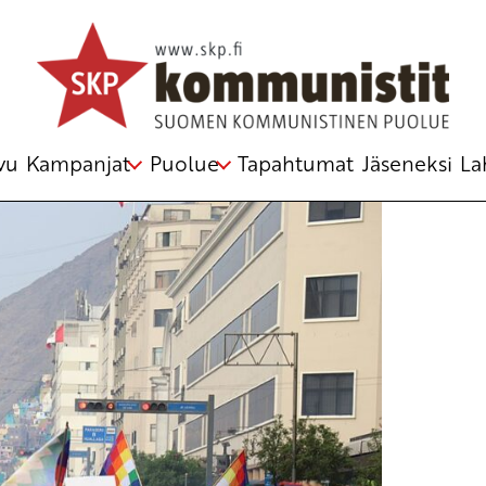
lankaappauksen
an vasemmisto
,
Peru
,
vaalit
,
vallankaappaus
vu
Kampanjat
Puolue
Tapahtumat
Jäseneksi
La