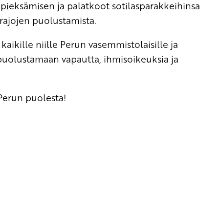
pieksämisen ja palatkoot sotilasparakkeihinsa
rajojen puolustamista.
ikille niille Perun vasemmistolaisille ja
ta puolustamaan vapautta, ihmisoikeuksia ja
erun puolesta!