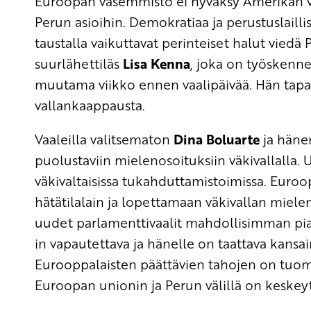
Euroopan vasemmisto ei hyväksy Amerikan va
Perun asioihin. Demokratiaa ja perustuslaillis
taustalla vaikuttavat perinteiset halut viedä
suurlähettiläs
Lisa Kenna
, joka on työskenne
muutama viikko ennen vaalipäivää. Hän tapa
vallankaappausta.
Vaaleilla valitsematon
Dina Boluarte
ja hänen
puolustaviin mielenosoituksiin väkivallalla. U
väkivaltaisissa tukahduttamistoimissa. Euro
hätätilalain ja lopettamaan väkivallan mielen
uudet parlamenttivaalit mahdollisimman pia
in vapautettava ja hänelle on taattava kansa
Eurooppalaisten päättävien tahojen on tuo
Euroopan unionin ja Perun välillä on keskeyt