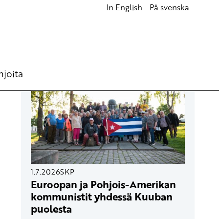
In English
På svenska
UUSIMMAT ARTIKKELIT
hjoita
1.7.2026
SKP
Euroopan ja Pohjois-Amerikan
kommunistit yhdessä Kuuban
puolesta