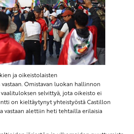
en ja oikeistolaisten
a
vastaan. Omistavan luokan hallinnon
aalituloksen selvittyä, jota oikeisto ei
ti on kieltäytynyt yhteistyöstä Castillon
a vastaan alettiin heti tehtailla erilaisia