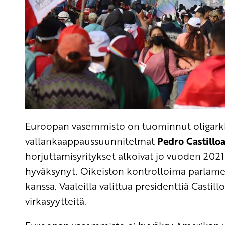
Euroopan vasemmisto on tuominnut oligarkki
vallankaappaussuunnitelmat
Pedro Castillo
horjuttamisyritykset alkoivat jo vuoden 2021 v
hyväksynyt. Oikeiston kontrolloima parlament
kanssa. Vaaleilla valittua presidenttiä Castillo
virkasyytteitä.