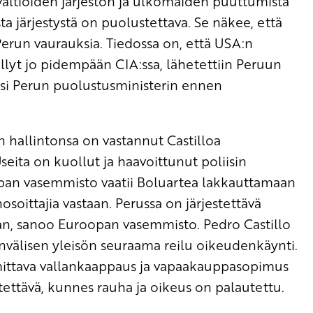
ltioiden järjestön ja ulkomaiden puuttumista
ta järjestystä on puolustettava. Se näkee, että
 Perun vaurauksia. Tiedossa on, että USA:n
llyt jo pidempään CIA:ssa, lähetettiin Peruun
si Perun puolustusministerin ennen
 hallintonsa on vastannut Castilloa
seita on kuollut ja haavoittunut poliisin
opan vasemmisto vaatii Boluartea lakkauttamaan
osoittajia vastaan. Perussa on järjestettävä
n, sanoo Euroopan vasemmisto. Pedro Castillo
invälisen yleisön seuraama reilu oikeudenkäynti.
mittava vallankaappaus ja vapaakauppasopimus
ettävä, kunnes rauha ja oikeus on palautettu.