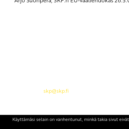
Arjo Suonperä, SKP:n EU-vaaliehdokas 26.5.
Yhteystiedot
SKP:n toimisto
Osoite: Viljatie 4 B 3. kerros, 00700 Helsinki
Puh: 045 7834 1346
Sähköposti:
skp
@skp.fi