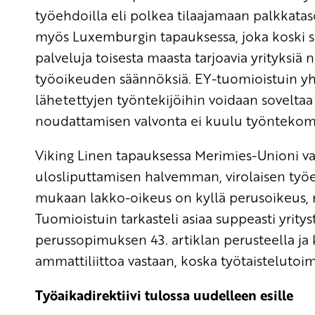
työehdoilla eli polkea tilaajamaan palkkatas
myös Luxemburgin tapauksessa, joka koski si
palveluja toisesta maasta tarjoavia yrityks
työoikeuden säännöksiä. EY-tuomioistuin y
lähetettyjen työntekijöihin voidaan soveltaa
noudattamisen valvonta ei kuulu työntekoma
Viking Linen tapauksessa Merimies-Unioni va
ulosliputtamisen halvemman, virolaisen t
mukaan lakko-oikeus on kyllä perusoikeus, m
Tuomioistuin tarkasteli asiaa suppeasti yrity
perussopimuksen 43. artiklan perusteella ja 
ammattiliittoa vastaan, koska työtaistelutoim
Työaikadirektiivi tulossa uudelleen esille