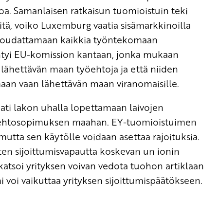
oa. Samanlaisen ratkaisun tuomioistuin teki
tä, voiko Luxemburg vaatia sisämarkkinoilla
iä noudattamaan kaikkia työntekomaan
htyi EU-komission kantaan, jonka mukaan
 lähettävän maan työehtoja ja että niiden
an vaan lähettävän maan viranomaisille.
ati lakon uhalla lopettamaan laivojen
yöehtosopimuksen maahan. EY-tuomioistuimen
utta sen käytölle voidaan asettaa rajoituksia.
sten sijoittumisvapautta koskevan un ionin
katsoi yrityksen voivan vedota tuohon artiklaan
i voi vaikuttaa yrityksen sijoittumispäätökseen.