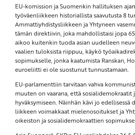
EU-komission ja Suomenkin hallituksen ajam
työväenliikkeen historiallista saavutusta 8 tun
Ammattiyhdistysliikkeen ja Yhtyneen vasem
tämän direktiivin, joka mahdollistaisi jopa 
aikoo kuitenkin tuoda asian uudelleen neuvo
vaalien tuloksista riippuu, käykö työaikadirek
sopimukselle, jonka kaatumista Ranskan, Hol
euroeliitti ei ole suostunut tunnustamaan.
EU-parlamenttiin tarvitaan vahva kommunist
muuten on vaarana, että sosialidemokraatit ja
hyväksymiseen. Näinhän kävi jo edellisessä di
liikkeen voimakkaat mielenosoitukset ja Y
oikeiston ja sosialidemokraattien sopimukse