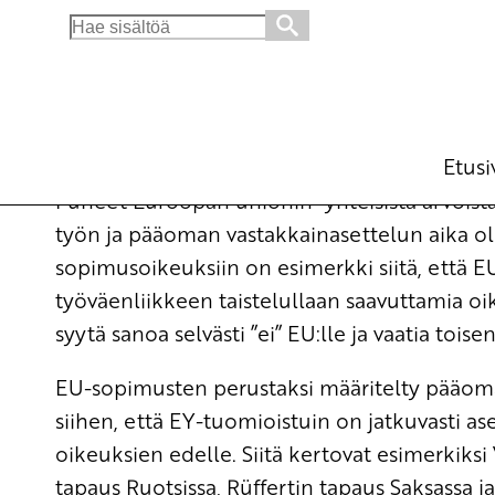
Search
for:
EU uhkaa työntekijöiden oikeuksia
Ajankohtaista
27.5.2009 - 10:23
Arjo
(Muokattu 6.11.2025 - 13:37)
Etusi
Puheet Euroopan unionin ”yhteisistä arvoista”
työn ja pääoman vastakkainasettelun aika ol
sopimusoikeuksiin on esimerkki siitä, että 
työväenliikkeen taistelullaan saavuttamia oi
syytä sanoa selvästi ”ei” EU:lle ja vaatia tois
EU-sopimusten perustaksi määritelty pääom
siihen, että EY-tuomioistuin on jatkuvasti 
oikeuksien edelle. Siitä kertovat esimerkik
tapaus Ruotsissa, Rüffertin tapaus Saksassa 