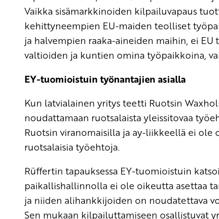
Vaikka sisämarkkinoiden kilpailuvapaus tuot
kehittyneempien EU-maiden teolliset työpai
ja halvempien raaka-aineiden maihin, ei EU 
valtioiden ja kuntien omina työpaikkoina, vai
EY-tuomioistuin työnantajien asialla
Kun latvialainen yritys teetti Ruotsin Waxho
noudattamaan ruotsalaista yleissitovaa työe
Ruotsin viranomaisilla ja ay-liikkeellä ei ole 
ruotsalaisia työehtoja.
Rüffertin tapauksessa EY-tuomioistuin katso
paikallishallinnolla ei ole oikeutta asettaa t
ja niiden alihankkijoiden on noudatettava v
Sen mukaan kilpailuttamiseen osallistuvat y