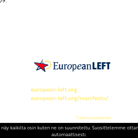
09:
SKP on Euroopan Vasemmistopuolueen j
european-left.org
european-left.org/manifesto/
Copyright 2026 © SKP
|
Tietosuojaseloste