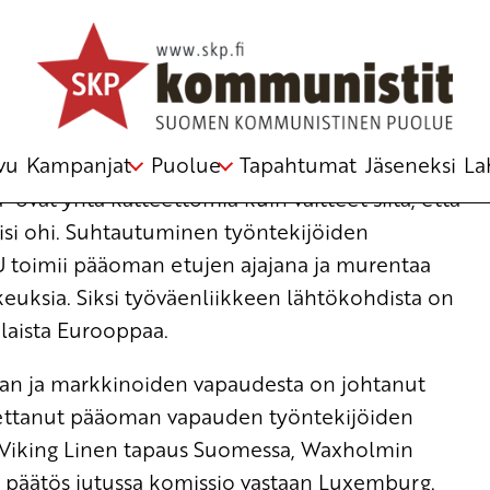
 Suonperä
vu
Kampanjat
Puolue
Tapahtumat
Jäseneksi
La
 ovat yhtä katteettomia kuin väitteet siitä, että
isi ohi. Suhtautuminen työntekijöiden
EU toimii pääoman etujen ajajana ja murentaa
keuksia. Siksi työväenliikkeen lähtökohdista on
enlaista Eurooppaa.
an ja markkinoiden vapaudesta on johtanut
asettanut pääoman vapauden työntekijöiden
si Viking Linen tapaus Suomessa, Waxholmin
ja päätös jutussa komissio vastaan Luxemburg.