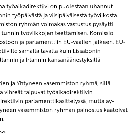
a työaikadirektiivi on puolestaan uhannut
nin työpäivästä ja viisipäiväisestä työviikosta.
miston ryhmän voimakas vastustus pysäytti
65 tunnin työviikkojen teettämisen. Komissio
stoon ja parlamenttiin EU-vaalien jälkeen. EU-
tiiville samalla tavalla kuin Lissabonin
lannin ja Irlannin kansanäänestyksillä
ien ja Yhtyneen vasemmiston ryhmä, sillä
 vihreät taipuvat työaikadirektiivin
rektiivin parlamenttikäsittelyssä, mutta ay-
htyneen vasemmiston ryhmän painostus kaatoivat
n.