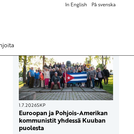
In English
På svenska
UUSIMMAT ARTIKKELIT
hjoita
1.7.2026
SKP
Euroopan ja Pohjois-Amerikan
kommunistit yhdessä Kuuban
puolesta