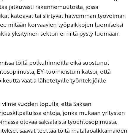
taa jatkuvasti rakennemuutosta, jossa
kat katoavat tai siirtyvät halvemman työvoiman
tee mitään korvaavien työpaikkojen luomiseksi
kka yksityinen sektori ei niitä pysty luomaan.
lmissa töitä polkuhinnoilla eikä suostunut
htosopimusta, EY-tuomioistuin katsoi, että
oikeutta vaatia lähetetyille työntekijöille
i viime vuoden lopulla, että Saksan
arjouskilpailuissa ehtoja, jonka mukaan yritysten
oimassa olevaa saksalaista työehtosopimusta.
ritykset saavat teettää töitä matalapalkkamaiden