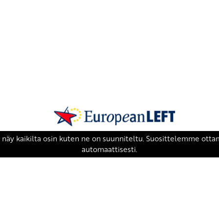
SKP on Euroopan Vasemmistopuolueen j
european-left.org
european-left.org/manifesto/
Copyright 2026 © SKP
|
Tietosuojaseloste