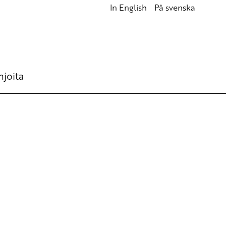
In English
På svenska
hjoita