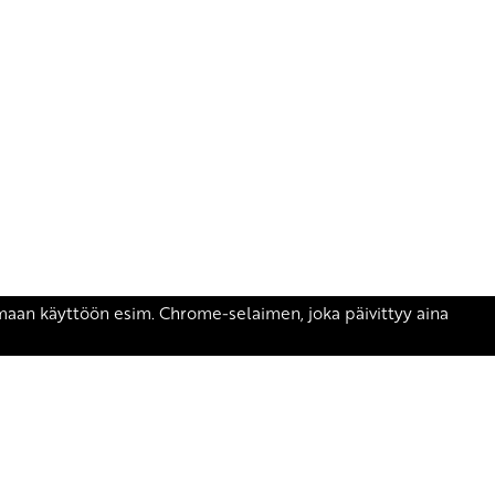
äsen.