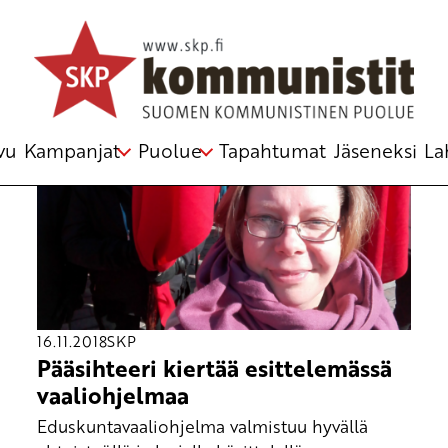
vu
Kampanjat
Puolue
Tapahtumat
Jäseneksi
La
16.11.2018
SKP
Pääsihteeri kiertää esittelemässä
vaaliohjelmaa
Eduskuntavaaliohjelma valmistuu hyvällä