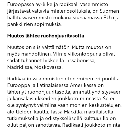
Euroopassa ay-liike ja radikaali vasemmisto
järjestävät valtavia mielenosoituksia, on Suomen
hallitusvasemmisto mukana siunaamassa EU:n ja
pankkiirien sopimuksia.
Muutos lähtee ruohonjuuritasolta
Muutos on siis välttämätön. Mutta muutos on
myös mahdollinen. Viime viikonloppuna olivat
sadat tuhannet liikkeellä Lissabonissa,
Madridissa, Moskovassa.
Radikaalin vasemmiston eteneminen eri puolilla
Eurooppa ja Latinalaisessa Amerikassa on
lähtenyt ruohonjuuritasolta, ammattiyhdistysväen
ja kansalaisliikkeiden joukkotoiminnasta. Se ei
ole syntynyt valmiina vaan monien keskustelujen,
aloitteiden kautta. Tässä Marxilla, marxilaisella
tutkimuksella ja edistyksellisellä kulttuurilla on
ollut paljon sanottavaa. Radikaali joukkotoiminta