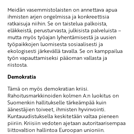
Meidän vasemmistolaisten on annettava apua
ihmisten arjen ongelmissa ja konkreettisia
ratkaisuja niihin. Se on taistelua palkoista,
eläkkeistä, perusturvasta, julkisista palveluista –
mutta myös työajan lyhentämisestä ja uusien
työpaikkojen luomisesta sosiaalisesti ja
ekologisesti järkevällä tavalla. Se on kamppailua
työn vapauttamiseksi pääoman vallasta ja
riistosta.
Demokratia
Tämä on myös demokratian kriisi.
Rahoitusmarkkinoiden kolmen A:n luokitus on
Suomenkin hallitukselle tärkeämpää kuin
äänestäjien toiveet, ihmisten hyvinvointi.
Kuntauudistuksella keskitetään valtaa pieneen
piiriin. Kriisiin vedoten ajetaan autoritaarisempaa
liittovaltion hallintoa Euroopan unioniin.