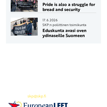
Pride is also a struggle for
bread and security
17.6.2026
SKP:n poliittinen toimikunta
Eduskunta avasi oven
ydinaseille Suomeen
Yhteystiedot
SKP:n toimisto
Osoite: Viljatie 4 B 3. kerros, 00700 Helsinki
Puh: 045 7834 1346
Sähköposti:
skp
@skp.fi