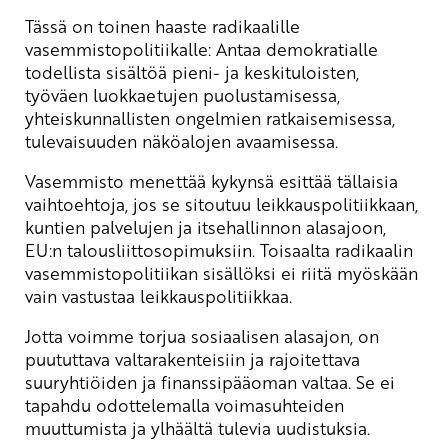
Tässä on toinen haaste radikaalille
vasemmistopolitiikalle: Antaa demokratialle
todellista sisältöä pieni- ja keskituloisten,
työväen luokkaetujen puolustamisessa,
yhteiskunnallisten ongelmien ratkaisemisessa,
tulevaisuuden näköalojen avaamisessa.
Vasemmisto menettää kykynsä esittää tällaisia
vaihtoehtoja, jos se sitoutuu leikkauspolitiikkaan,
kuntien palvelujen ja itsehallinnon alasajoon,
EU:n talousliittosopimuksiin. Toisaalta radikaalin
vasemmistopolitiikan sisällöksi ei riitä myöskään
vain vastustaa leikkauspolitiikkaa.
Jotta voimme torjua sosiaalisen alasajon, on
puututtava valtarakenteisiin ja rajoitettava
suuryhtiöiden ja finanssipääoman valtaa. Se ei
tapahdu odottelemalla voimasuhteiden
muuttumista ja ylhäältä tulevia uudistuksia.