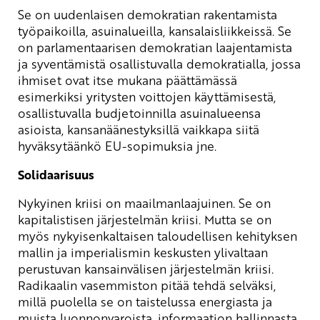
Se on uudenlaisen demokratian rakentamista
työpaikoilla, asuinalueilla, kansalaisliikkeissä. Se
on parlamentaarisen demokratian laajentamista
ja syventämistä osallistuvalla demokratialla, jossa
ihmiset ovat itse mukana päättämässä
esimerkiksi yritysten voittojen käyttämisestä,
osallistuvalla budjetoinnilla asuinalueensa
asioista, kansanäänestyksillä vaikkapa siitä
hyväksytäänkö EU-sopimuksia jne.
Solidaarisuus
Nykyinen kriisi on maailmanlaajuinen. Se on
kapitalistisen järjestelmän kriisi. Mutta se on
myös nykyisenkaltaisen taloudellisen kehityksen
mallin ja imperialismin keskusten ylivaltaan
perustuvan kansainvälisen järjestelmän kriisi.
Radikaalin vasemmiston pitää tehdä selväksi,
millä puolella se on taistelussa energiasta ja
muista luonnonvaroista, informaation hallinnasta,