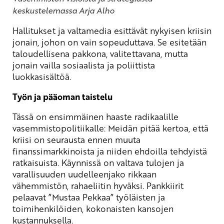
keskustelemassa Arja Alho
Hallitukset ja valtamedia esittävät nykyisen kriisin
jonain, johon on vain sopeuduttava. Se esitetään
taloudellisena pakkona, valitettavana, mutta
jonain vailla sosiaalista ja poliittista
luokkasisältöä.
Työn ja pääoman taistelu
Tässä on ensimmäinen haaste radikaalille
vasemmistopolitiikalle: Meidän pitää kertoa, että
kriisi on seurausta ennen muuta
finanssimarkkinoista ja niiden ehdoilla tehdyistä
ratkaisuista. Käynnissä on valtava tulojen ja
varallisuuden uudelleenjako rikkaan
vähemmistön, rahaeliitin hyväksi. Pankkiirit
pelaavat ”Mustaa Pekkaa” työläisten ja
toimihenkilöiden, kokonaisten kansojen
kustannuksella.