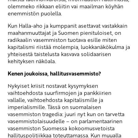
olemmeko rikkaan eliitin vai maailman köyhän
enemmistön puolella.
Kun Halla-aho ja kumppanit asettavat vastakkain
maahanmuuttajat ja Suomen pienituloiset, on
radikaalin vasemmiston tuotava esille miten
kapitalismi riistää molempia, luokkanäkökulma ja
yhteisestä taistelusta kasvava solidaarisen
kehityksen näköala.
Kenen joukoissa, hallitusvasemmisto?
Nykyiset kriisit nostavat kysymyksen
vaihtoehdosta suurfirmojen ja pankkiirien
vallalle, vaihtoehdosta kapitalismille ja
imperialismille. Tässä on suomalaisen
vasemmiston tragedia: juuri nyt kun on tarvetta
vasemmistolaisuudelle – on parlamentaarinen
vasemmiston Suomessa kokoomusvetoista
hallituspolitiikkaa toteuttamassa. Kun muualla