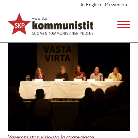
In English
På svenska
Vasemmiston visiot ja strategiat?
Ajankohtaista
23.9.2012 - 9:41
Yrjö Hakanen
Vasemmiston visioista ja strategiasta