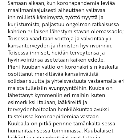
Samaan aikaan, kun koronapandemia leviää
maailmanlaajuisesti aiheuttaen valtavaa
inhimillistä kärsimystä, työttömyyttä ja
kurjistumista, paljastuu
ongelman ratkaisussa
kahden erilaisen lähestymistavan olemassaolo
;
T
oisessa vaaditaan voittoja ja valvontaa yli
kansanterveyden ja ihmisten hyvinvoinnin
.
T
oisessa ihmiset, heidän terveytensä ja
hyvinvointinsa asetetaan kaiken edelle.
Pieni Kuuban valtio on koronakriisin keskellä
osoittanut merkittävää kansainvälistä
solidaarisuutta ja yhteisvastuuta vastaamalla eri
maista tulleisiin avunpyyntöihin. Kuuba on
lähettänyt kymmeniin eri maihin, kuten
esimerkiksi Italiaan, lääkäreitä
ja
terveydenhoitoalan
henkilökuntaa
avuksi
taistelussa koronaepidemiaa vastaan.
Kuuballa on pitkä perinne tämänkaltaisessa
humanitaarisessa toiminnassa. Kuubalaiset
lääkärit ja sairaanhoitajat ovat tuttu
ja