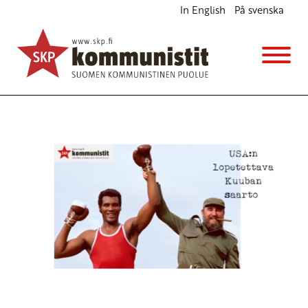
In English
På svenska
USA:n lopetettava Kuuban saarto
Ajankohtaista
Avainsanat:
covid-19
,
koronavirus
,
Kuuba
,
solidaarisuus
24.4.2020 - 16:17
SKP