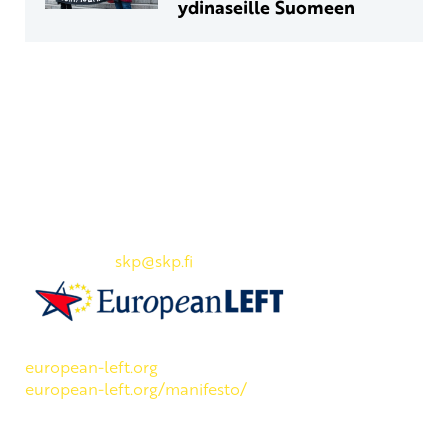
ydinaseille Suomeen
Yhteystiedot
SKP:n toimisto
Osoite: Viljatie 4 B 3. kerros, 00700 Helsinki
Puh: 045 7834 1346
Sähköposti:
skp
@skp.fi
SKP on Euroopan Vasemmistopuolueen jäsen.
european-left.org
european-left.org/manifesto/