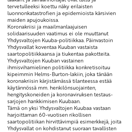
tervetulle
e
ksi koettu
näky
erilaisten
luonnonkatastrofien
ja
epidemioi
sta
kärsi
vien
maiden
apujo
u
koissa.
Koronakriisi ja
maailmanlaajuisen
solidaarisuuden
vaatimus ei ole muuttanut
Yhdysvaltojen Kuuba-politiikkaa.
Päinvastoin
Yhdysvallat koventaa Kuuban vastaista
saartopolitiikkaansa ja tiukentaa pakotteita.
Yhdysvaltojen Kuuban vastainen
ihmisvihamielinen politiikka konkretisoituu
kipeimmin
Helms
-Burton-lakiin, joka tänään
koronakriisin kärjistämässä tilanteessa
estää
käytännössä mm.
h
enkilönsuojainten,
hengityskoneiden
ja koronaviruksen testaus-
sarjojen hankkimisen Kuubaan.
Tämä on yksi Yhdysvaltojen
Kuubaa vastaan
harjoittaman
60-vuotisen rikollisen
saartopolitiikan hirvittävimpiä esimerkk
ejä
,
joita
Yhdysvallat on kohdistanut suoraan
tavallisten