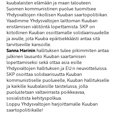
kuubalaisten elämään ja maan talouteen.
Suomen kommunistinen puolue tuomitsee
Yhdysvalt
ojen
rikollisen Kuuban
saartopolitiikan
.
Vaadimme Yhdysvaltojen laittoman Kuuban
eristämisen välitöntä lopettamista. SKP on
kiitollinen Kuuban
osoittamalle
solidaarisuudelle
ja avulle, jota Kuuba epäitsekkäästi antaa
sitä
tarvitseville kansoille.
Sanna
Marinin
hallituksen tulee
pikimmiten
antaa
julkinen lausunto Kuuban saartamisen
lopettamiseksi sekä ottaa asia esille
Yhdysvaltojen hallituksen ja EU:n neuvotteluissa.
SKP osoittaa
solidaarisuut
ta
Kuuban
kommunistiselle puolueelle, Kuuban hallitukselle
ja
kaikille kuuba
laisille
taistelussa
, jolla
puolust
etaan valtavirrasta poikkeavaa,
sosialistista kehityspolkua
.
Loppu Yhdysvaltojen harjoittamalle Kuuban
saartopolitiikalle!