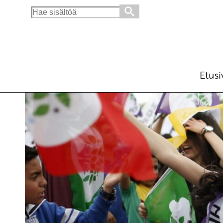
Search
for:
Turkin HDP puolueen jäsenet vapautettava
Kannanotot
Avainsanat:
Turkki
9.11.2016 - 12:38
SKP
Etusi