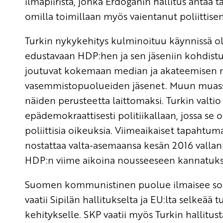
ilmapiiristä, jonka Erdoganin hallitus antaa 
omilla toimillaan myös vaientanut poliittise
Turkin nykykehitys kulminoituu käynnissä ol
edustavaan HDP:hen ja sen jäseniin kohdistuu
joutuvat kokemaan median ja akateemisen ma
vasemmistopuolueiden jäsenet. Muun muassa
näiden perusteetta laittomaksi. Turkin valti
epädemokraattisesti politiikallaan, jossa se 
poliittisia oikeuksia. Viimeaikaiset tapahtu
nostattaa valta-asemaansa kesän 2016 vallan
HDP:n viime aikoina nousseeseen kannatuk
Suomen kommunistinen puolue ilmaisee soli
vaatii Sipilän hallitukselta ja EU:lta selkeä
kehitykselle. SKP vaatii myös Turkin hallitu