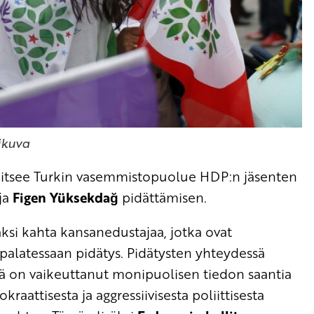
ikuva
tsee Turkin vasemmistopuolue HDP:n jäsenten
ja
Figen Yüksekdağ
pidättämisen.
äksi kahta kansanedustajaa, jotka ovat
palatessaan pidätys. Pidätysten yhteydessä
ikä on vaikeuttanut monipuolisen tiedon saantia
aattisesta ja aggressiivisesta poliittisesta