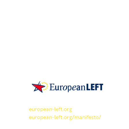
SKP on Euroopan Vasemmistopuolueen j
european-left.org
european-left.org/manifesto/