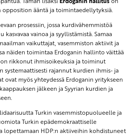
tapahtua. Tämän lisäksi
Erdoganin hallitus
on
n opposition ääntä ja toimintaedellytyksiä.
evaan prosessiin, jossa kurdivähemmistöä
 kasvavaa vainoa ja syyllistämistä. Samaa
ailman vaikuttajat, vasemmiston aktiivit ja
 näiden toimintaa Erdoganin hallinto väittää
o on rikkonut ihmisoikeuksia ja toiminut
on systemaattisesti rajannut kurdien ihmis- ja
mat ovat myös yhteydessä Erdoganin yritykseen
kaappauksen jälkeen ja Syyrian kurdien ja
seen.
daarisuutta Turkin vasemmistopuolueelle ja
ä tuomiota Turkin epädemokraattiselle
sta lopettamaan HDP:n aktiiveihin kohdistuneet