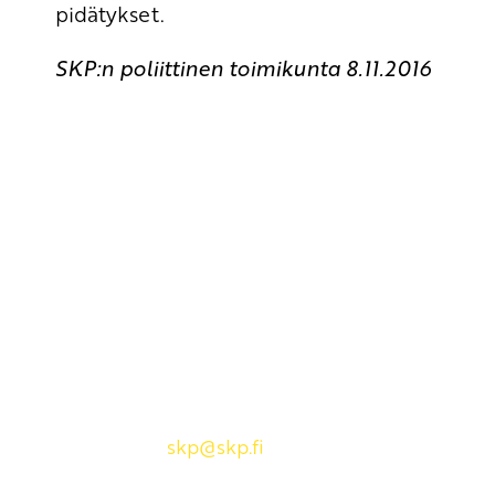
pidätykset.
SKP:n poliittinen toimikunta 8.11.2016
Yhteystiedot
SKP:n toimisto
Osoite: Viljatie 4 B 3. kerros, 00700 Helsinki
Puh: 045 7834 1346
Sähköposti:
skp
@skp.fi