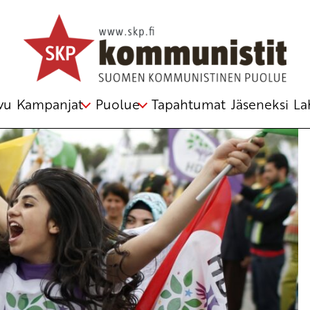
vu
Kampanjat
Puolue
Tapahtumat
Jäseneksi
La