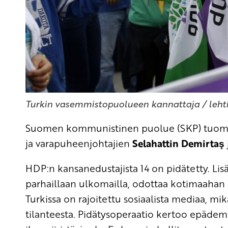
Turkin vasemmistopuolueen kannattaja / leht
Suomen kommunistinen puolue (SKP) tuomi
ja varapuheenjohtajien
Selahattin Demirtaş
HDP:n kansanedustajista 14 on pidätetty. Lis
parhaillaan ulkomailla, odottaa kotimaahan 
Turkissa on rajoitettu sosiaalista mediaa, m
tilanteesta. Pidätysoperaatio kertoo epädemokr