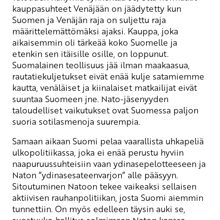
kauppasuhteet Venäjään on jäädytetty kun
Suomen ja Venäjän raja on suljettu raja
määrittelemättömäksi ajaksi. Kauppa, joka
aikaisemmin oli tärkeää koko Suomelle ja
etenkin sen itäisille osille, on loppunut.
Suomalainen teollisuus jää ilman maakaasua,
rautatiekuljetukset eivät enää kulje satamiemme
kautta, venäläiset ja kiinalaiset matkailijat eivät
suuntaa Suomeen jne. Nato-jäsenyyden
taloudelliset vaikutukset ovat Suomessa paljon
suoria sotilasmenoja suurempia.
Samaan aikaan Suomi pelaa vaarallista uhkapeliä
ulkopolitiikassa, joka ei enää perustu hyviin
naapuruussuhteisiin vaan ydinasepelotteeseen ja
Naton ”ydinasesateenvarjon” alle pääsyyn.
Sitoutuminen Natoon tekee vaikeaksi sellaisen
aktiivisen rauhanpolitiikan, josta Suomi aiemmin
tunnettiin. On myös edelleen täysin auki se,
suostuuko hallitus solmimaan Naton kanssa