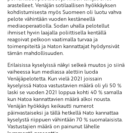
arastelleet. Venäjän sotilaallisen hyökkäyksen
kohdistumisesta myös Suomeen oli luotu vahva
pelote vähintään vuoden kestäneellä
mediaoperaatiolla. Sodan uhalla pelotellut
ihmiset hyvin laajalla poliittisella kentällä
reagoivat pelkoon vaatimalla turvaa ja
toimenpiteitä ja Naton kannattajat hyödynsivät
tämän mahdollisuuden.
Erilaisissa kyselyissä näkyi selkeä muutos jo siinä
vaiheessa kun mediassa alettiin luoda
Venäjäpelotetta. Kun vielä 2021 joissain
kyselyissä Natoa vastustavien määrä oli yli 50 %
laski se vuoden 2021 loppua kohti 40 % samalla
kun Natoa kannattavien määrä alkoi nousta.
Venäjän hyökkäys keikautti numerot
päinvastaiseksi ja tällä hetkellä Nato kannattaa
kyselystä riippuen vähintään 70 % suomalaisista.
Vastustajien määrä on painunut lähelle
kymmentä prosenttia.