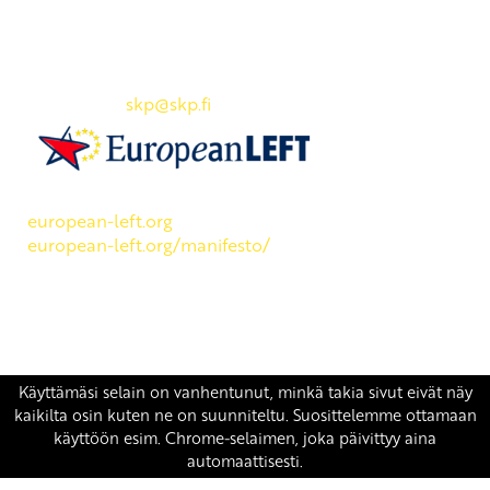
Yhteystiedot
SKP:n toimisto
Osoite: Viljatie 4 B 3. kerros, 00700 Helsinki
Puh: 045 7834 1346
Sähköposti:
skp
@skp.fi
SKP on Euroopan Vasemmistopuolueen jäsen.
european-left.org
european-left.org/manifesto/
Copyright 2026 © SKP
|
Tietosuojaseloste