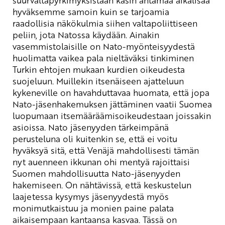
hyväksemme samoin kuin se tarjoamia
raadollisia näkökulmia siihen valtapoliittiseen
peliin, jota Natossa käydään. Ainakin
vasemmistolaisille on Nato-myönteisyydestä
huolimatta vaikea pala nieltäväksi tinkiminen
Turkin ehtojen mukaan kurdien oikeudesta
suojeluun. Muillekin itsenäiseen ajatteluun
kykeneville on havahduttavaa huomata, että jopa
Nato-jäsenhakemuksen jättäminen vaatii Suomea
luopumaan itsemääräämisoikeudestaan joissakin
asioissa. Nato jäsenyyden tärkeimpänä
perusteluna oli kuitenkin se, että ei voitu
hyväksyä sitä, että Venäjä mahdollisesti tämän
nyt auenneen ikkunan ohi mentyä rajoittaisi
Suomen mahdollisuutta Nato-jäsenyyden
hakemiseen. On nähtävissä, että keskustelun
laajetessa kysymys jäsenyydestä myös
monimutkaistuu ja monien paine palata
aikaisempaan kantaansa kasvaa. Tässä on