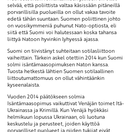
selvää, että poliittista valtaa käsissään pitäneillä
porvarillisilla puolueilla on ollut vakaa tavoite
edetä tähän suuntaan. Suomen poliittinen johto
on vuosikymmeniä puhunut Nato-optiosta, eli
siitä että Suomi voi halutessaan koska tahansa
liittyä Natoon hyvinkin lyhyessä ajassa.
Suomi on tiivistänyt suhteitaan sotilasliittoon
vaiheittain. Tärkein askel otettiin 2014 kun Suomi
solmi isäntämaasopimuksen Naton kanssa.
Tuosta hetkestä lähtien Suomen sotilaallinen
liittoutumattomuus on ollut vähintäänkin
kyseenalaista.
Vuoden 2014 päätökseen solmia
Isäntämaasopimus vaikuttivat Venäjän toimet Itä-
Ukrainassa ja Krimillä. Kun Venäjä hyökkäsi
helmikuun lopussa Ukrainaan, oli luotuna
keskustelu ja perusteet, joiden käyttöä
porvarilliset puolueet ja niiden tukijat eivät