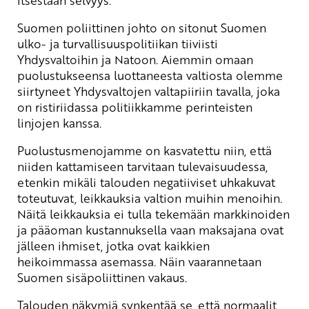
Suomen poliittinen johto on sitonut Suomen
ulko- ja turvallisuuspolitiikan tiiviisti
Yhdysvaltoihin ja Natoon. Aiemmin omaan
puolustukseensa luottaneesta valtiosta olemme
siirtyneet Yhdysvaltojen valtapiiriin tavalla, joka
on ristiriidassa politiikkamme perinteisten
linjojen kanssa.
Puolustusmenojamme on kasvatettu niin, että
niiden kattamiseen tarvitaan tulevaisuudessa,
etenkin mikäli talouden negatiiviset uhkakuvat
toteutuvat, leikkauksia valtion muihin menoihin.
Näitä leikkauksia ei tulla tekemään markkinoiden
ja pääoman kustannuksella vaan maksajana ovat
jälleen ihmiset, jotka ovat kaikkien
heikoimmassa asemassa. Näin vaarannetaan
Suomen sisäpoliittinen vakaus.
Talouden näkymiä synkentää se, että normaalit