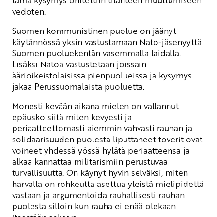
vedoten.
Suomen kommunistinen puolue on jäänyt
käytännössä yksin vastustamaan Nato-jäsenyyttä
Suomen puoluekentän vasemmalla laidalla.
Lisäksi Natoa vastustetaan joissain
äärioikeistolaisissa pienpuolueissa ja kysymys
jakaa Perussuomalaista puoluetta.
Monesti kevään aikana mielen on vallannut
epäusko siitä miten kevyesti ja
periaatteettomasti aiemmin vahvasti rauhan ja
solidaarisuuden puolesta liputtaneet toverit ovat
voineet yhdessä yössä hylätä periaatteensa ja
alkaa kannattaa militarismiin perustuvaa
turvallisuutta. On käynyt hyvin selväksi, miten
harvalla on rohkeutta asettua yleistä mielipidettä
vastaan ja argumentoida rauhallisesti rauhan
puolesta silloin kun rauha ei enää olekaan
itsestään selvyys.