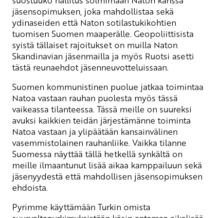
jäsensopimuksen, joka mahdollistaa sekä
ydinaseiden että Naton sotilastukikohtien
tuomisen Suomen maaperälle. Geopoliittisista
syistä tällaiset rajoitukset on muilla Naton
Skandinavian jäsenmailla ja myös Ruotsi asetti
tästä reunaehdot jäsenneuvotteluissaan.
Suomen kommunistinen puolue jatkaa toimintaa
Natoa vastaan rauhan puolesta myös tässä
vaikeassa tilanteessa. Tässä meille on suureksi
avuksi kaikkien teidän järjestämänne toiminta
Natoa vastaan ja ylipäätään kansainvälinen
vasemmistolainen rauhanliike. Vaikka tilanne
Suomessa näyttää tällä hetkellä synkältä on
meille ilmaantunut lisää aikaa kamppailuun sekä
jäsenyydestä että mahdollisen jäsensopimuksen
ehdoista.
Pyrimme käyttämään Turkin omista
suurvaltapyrkimyksistään käsin antamaa aikalisää