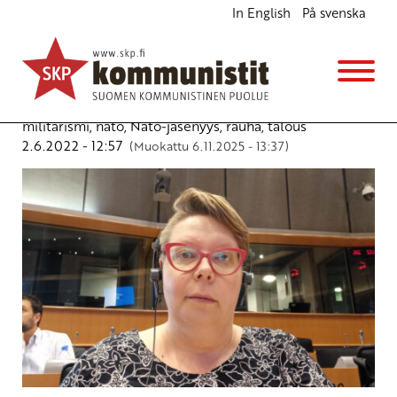
In English
På svenska
Tiina Sandbergin puhe 2.6. Euroopan
kommunistien tapaamisessa
Ajankohtaista
Avainsanat:
Eurooppa
,
kommunistiset puolueet
,
militarismi
,
nato
,
Nato-jäsenyys
,
rauha
,
talous
2.6.2022 - 12:57
(Muokattu 6.11.2025 - 13:37)