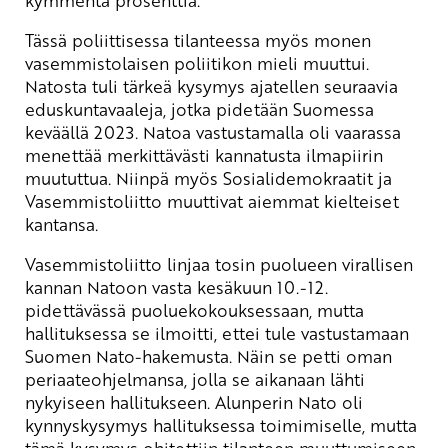
Tässä poliittisessa tilanteessa myös monen
vasemmistolaisen poliitikon mieli muuttui.
Natosta tuli tärkeä kysymys ajatellen seuraavia
eduskuntavaaleja, jotka pidetään Suomessa
keväällä 2023. Natoa vastustamalla oli vaarassa
menettää merkittävästi kannatusta ilmapiirin
muututtua. Niinpä myös Sosialidemokraatit ja
Vasemmistoliitto muuttivat aiemmat kielteiset
kantansa.
Vasemmistoliitto linjaa tosin puolueen virallisen
kannan Natoon vasta kesäkuun 10.-12.
pidettävässä puoluekokouksessaan, mutta
hallituksessa se ilmoitti, ettei tule vastustamaan
Suomen Nato-hakemusta. Näin se petti oman
periaateohjelmansa, jolla se aikanaan lähti
nykyiseen hallitukseen. Alunperin Nato oli
kynnyskysymys hallituksessa toimimiselle, mutta
tämä kysymys ohitettiin tilanteen muuttumiseen