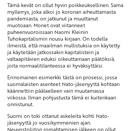
Tämä kevät on ollut hyvin poikkeuksellinen. Sama
myllerrys, joka alkoi jo koronan aiheuttamasta
pandemiasta, on jatkunut ja muuttanut
muotoaan. Monet ovat viitanneet
puheenvuoroissaan Naomi Kleinin
Tuhokapitalismin nousu kirjaan. On todella
ilmeistä, että maailman mullistuksia on käytetty
ja käytetään jatkossakin kapitalistein ja
valtaapitävien eduksi oikeuttamaan päätöksiä,
joita normaalitilanteessa ei hyväksyttäisi.
Erinomainen esimerkki tästä on prosessi, jossa
suomalaisten asenteet Nato-jäsenyyttä kohtaan
käännettiin päälaelleen vain muutamassa
viikossa. Ilman pohjustusta tämä ei kuitenkaan
onnistunut.
Suomi on toki ottanut askeleita kohti Nato-
jäsenyyttä jo vuosikymmenien ajan.
Neuvostoliiton romahtamisen jälkeen on ollut