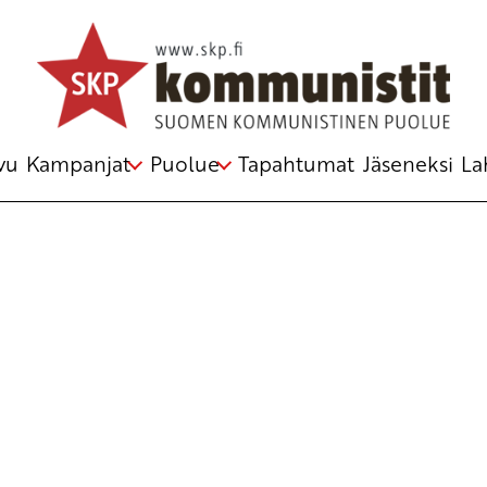
Avainsana
Yleisturva
vu
Kampanjat
Puolue
Tapahtumat
Jäseneksi
La