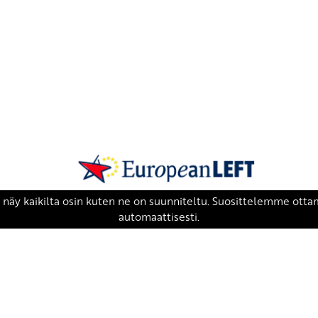
SKP on Euroopan Vasemmistopuolueen j
european-left.org
european-left.org/manifesto/
Copyright 2026 © SKP
|
Tietosuojaseloste