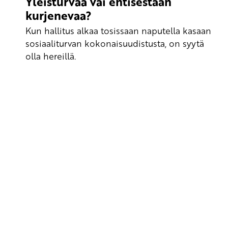
Yleisturvaa vai entisestään
kurjenevaa?
Kun hallitus alkaa tosissaan naputella kasaan
sosiaaliturvan kokonaisuudistusta, on syytä
olla hereillä.