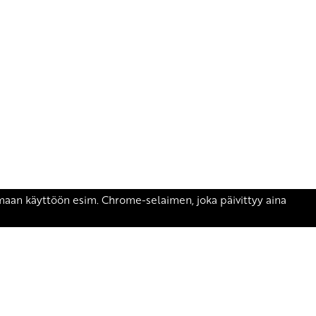
äsen.