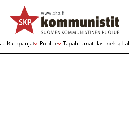
Avainsana
Workin Class Hero
vu
Kampanjat
Puolue
Tapahtumat
Jäseneksi
La