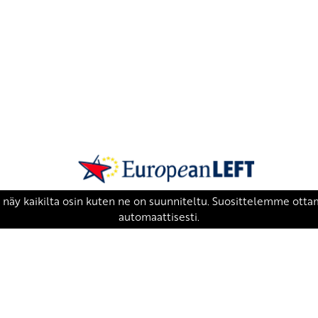
SKP on Euroopan Vasemmistopuolueen j
european-left.org
european-left.org/manifesto/
Copyright 2026 © SKP
|
Tietosuojaseloste