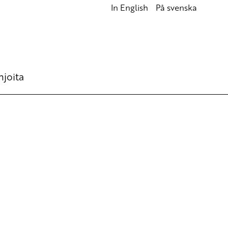
In English
På svenska
hjoita