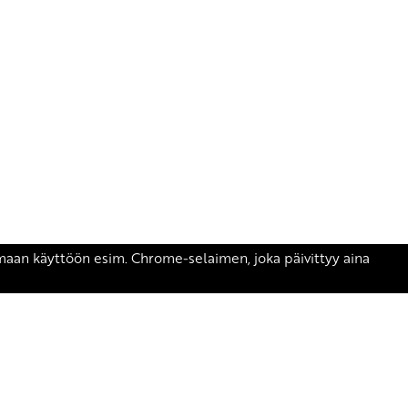
äsen.