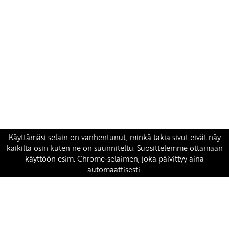
Yhteystiedot
SKP:n toimisto
Osoite: Viljatie 4 B 3. kerros, 00700 Helsinki
Puh: 045 7834 1346
Sähköposti:
skp
@skp.fi
SKP on Euroopan Vasemmistopuolueen jäsen.
european-left.org
european-left.org/manifesto/