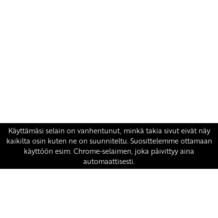
Yhteystiedot
SKP:n toimisto
Osoite: Viljatie 4 B 3. kerros, 00700 Helsinki
Puh: 045 7834 1346
Sähköposti:
skp
@skp.fi
SKP on Euroopan Vasemmistopuolueen jäsen.
european-left.org
european-left.org/manifesto/