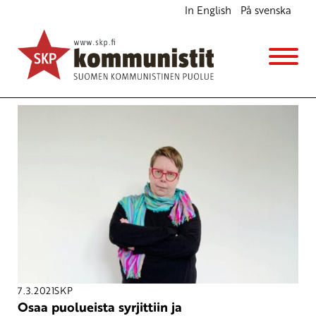
In English
På svenska
Avainsana
valitsijayhdistykset
7.3.2021
SKP
Osaa puolueista syrjittiin ja