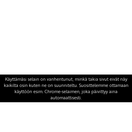
Yhteystiedot
SKP:n toimisto
Osoite: Viljatie 4 B 3. kerros, 00700 Helsinki
Puh: 045 7834 1346
Sähköposti:
skp
@skp.fi
SKP on Euroopan Vasemmistopuolueen jäsen.
european-left.org
european-left.org/manifesto/