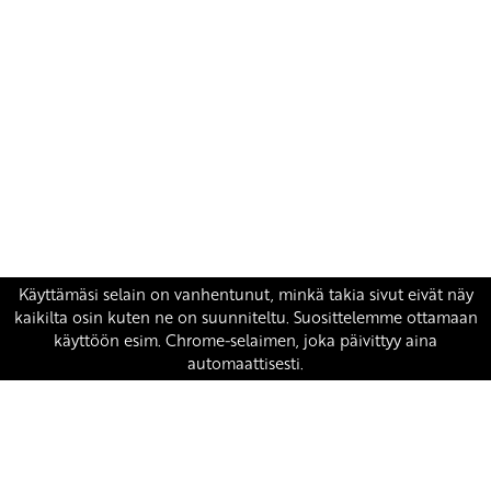
Yhteystiedot
SKP:n toimisto
Osoite: Viljatie 4 B 3. kerros, 00700 Helsinki
Puh: 045 7834 1346
Sähköposti:
skp
@skp.fi
SKP on Euroopan Vasemmistopuolueen jäsen.
european-left.org
european-left.org/manifesto/