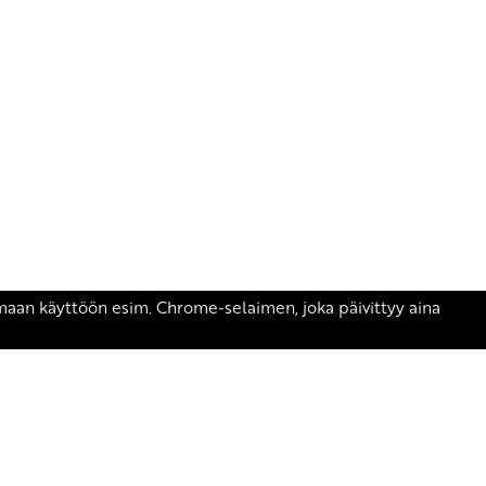
äsen.