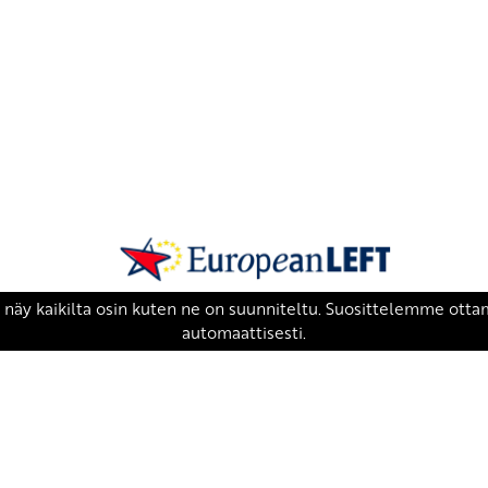
SKP on Euroopan Vasemmistopuolueen j
european-left.org
european-left.org/manifesto/
Copyright 2026 © SKP
|
Tietosuojaseloste