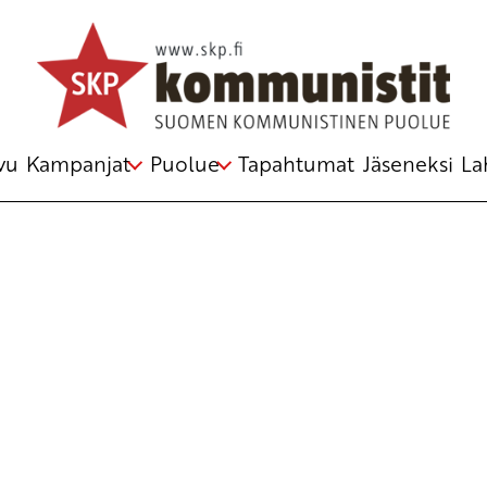
Avainsana
Uusimaa
vu
Kampanjat
Puolue
Tapahtumat
Jäseneksi
La