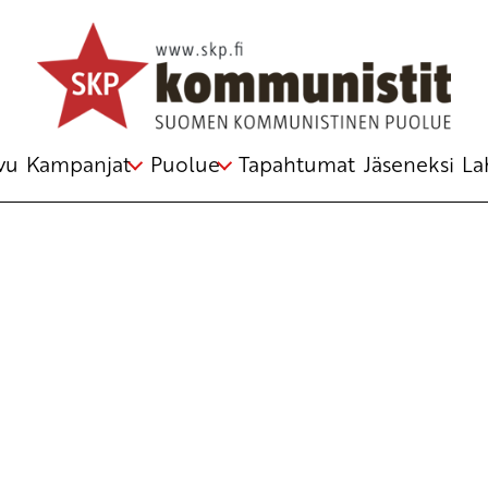
Avainsana
Uusi vaihtoehto
vu
Kampanjat
Puolue
Tapahtumat
Jäseneksi
La