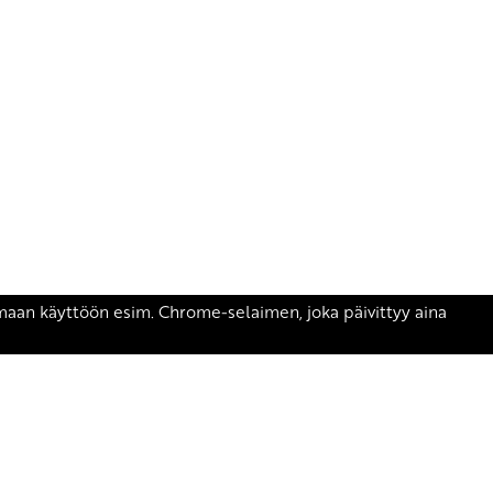
äsen.