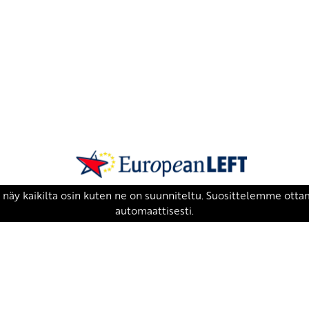
SKP on Euroopan Vasemmistopuolueen j
european-left.org
european-left.org/manifesto/
Copyright 2026 © SKP
|
Tietosuojaseloste