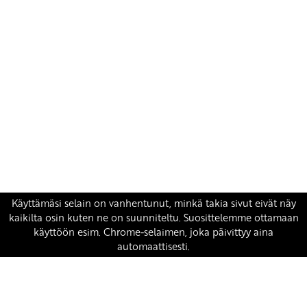
Yhteystiedot
SKP:n toimisto
Osoite: Viljatie 4 B 3. kerros, 00700 Helsinki
Puh: 045 7834 1346
Sähköposti:
skp
@skp.fi
SKP on Euroopan Vasemmistopuolueen jäsen.
european-left.org
european-left.org/manifesto/