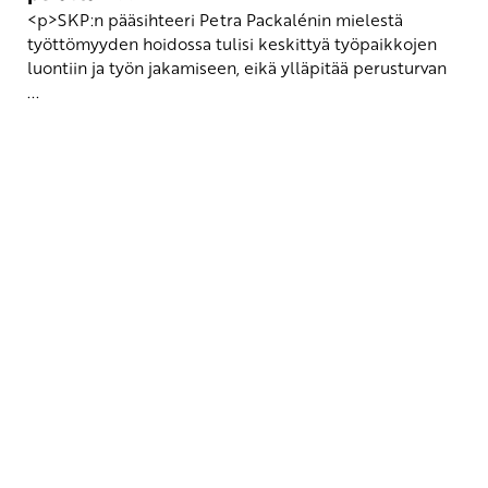
<p>SKP:n pääsihteeri Petra Packalénin mielestä
työttömyyden hoidossa tulisi keskittyä työpaikkojen
luontiin ja työn jakamiseen, eikä ylläpitää perusturvan
...
Yhteystiedot
SKP:n toimisto
Osoite: Viljatie 4 B 3. kerros, 00700 Helsinki