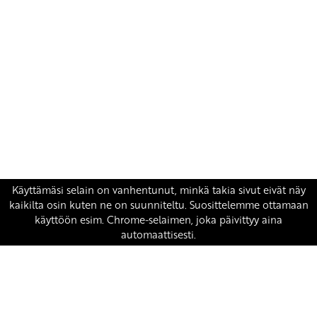
Yhteystiedot
SKP:n toimisto
Osoite: Viljatie 4 B 3. kerros, 00700 Helsinki
Puh: 045 7834 1346
Sähköposti:
skp
@skp.fi
SKP on Euroopan Vasemmistopuolueen jäsen.
european-left.org
european-left.org/manifesto/