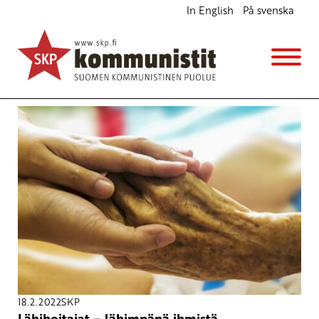
In English
På svenska
Avainsana
työolot
18.2.2022
SKP
Lähihoitajat – lähimpänä ihmistä