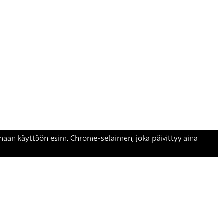
äsen.