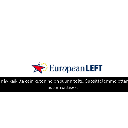
SKP on Euroopan Vasemmistopuolueen j
european-left.org
european-left.org/manifesto/
Copyright 2026 © SKP
|
Tietosuojaseloste