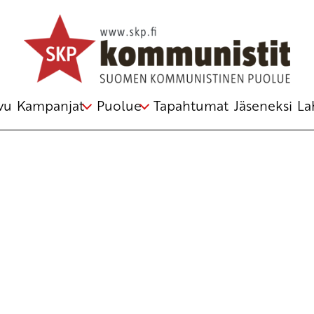
Avainsana
Turun telakka
vu
Kampanjat
Puolue
Tapahtumat
Jäseneksi
La