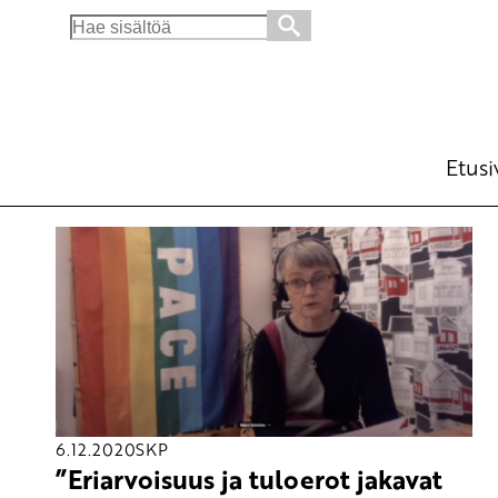
Search
for:
Etusi
6.12.2020
SKP
”Eriarvoisuus ja tuloerot jakavat