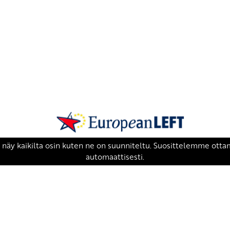
SKP on Euroopan Vasemmistopuolueen j
european-left.org
european-left.org/manifesto/
Copyright 2026 © SKP
|
Tietosuojaseloste