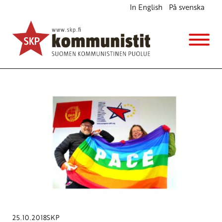
In English
På svenska
Avainsana
Trident Juncture sotaharjoitus
25.10.2018
SKP