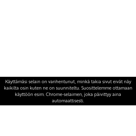
Yhteystiedot
SKP:n toimisto
Osoite: Viljatie 4 B 3. kerros, 00700 Helsinki
Puh: 045 7834 1346
Sähköposti:
skp
@skp.fi
SKP on Euroopan Vasemmistopuolueen jäsen.
european-left.org
european-left.org/manifesto/