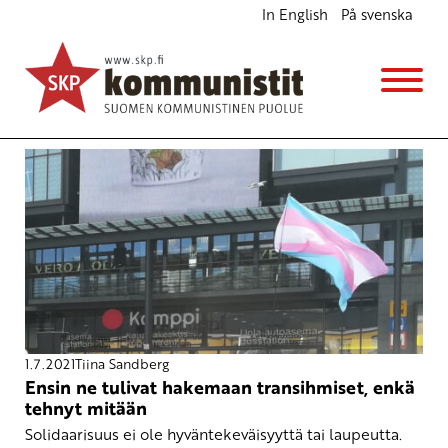
In English
På svenska
Avainsana
transoikeudet
1.7.2021
Tiina Sandberg
Ensin ne tulivat hakemaan transihmiset, enkä
tehnyt mitään
Solidaarisuus ei ole hyväntekeväisyyttä tai laupeutta.