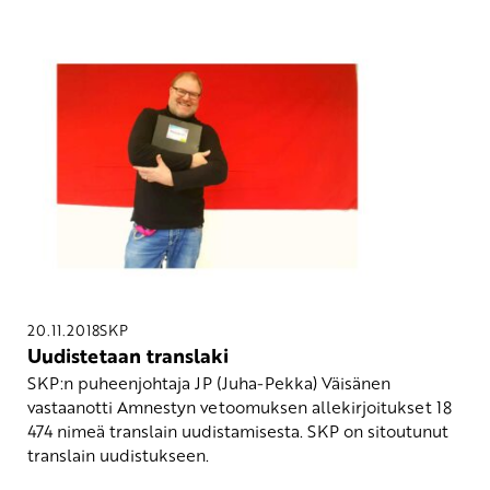
20.11.2018
SKP
Uudistetaan translaki
SKP:n puheenjohtaja JP (Juha-Pekka) Väisänen
vastaanotti Amnestyn vetoomuksen allekirjoitukset 18
474 nimeä translain uudistamisesta. SKP on sitoutunut
translain uudistukseen.