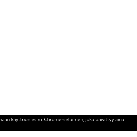
äsen.