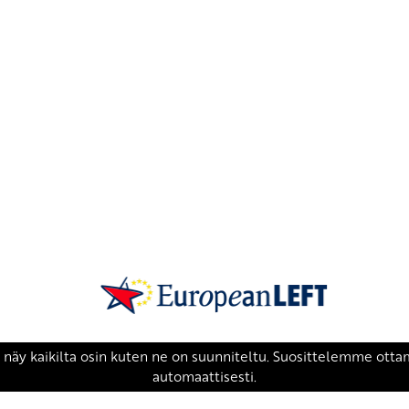
SKP on Euroopan Vasemmistopuolueen j
european-left.org
european-left.org/manifesto/