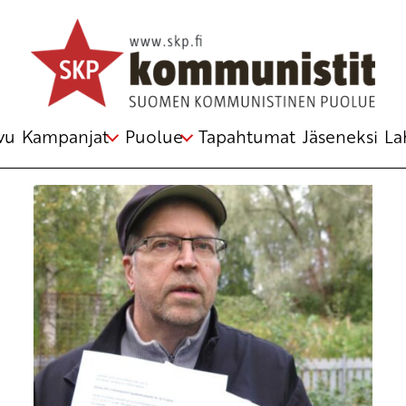
Avainsana
Tiedonantajakerho
vu
Kampanjat
Puolue
Tapahtumat
Jäseneksi
La