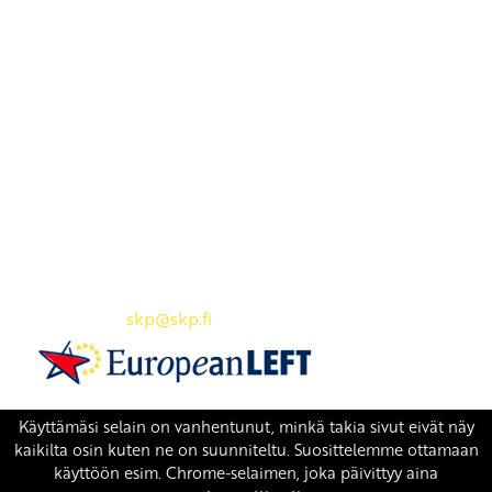
Yhteystiedot
SKP:n toimisto
Osoite: Viljatie 4 B 3. kerros, 00700 Helsinki
Puh: 045 7834 1346
Sähköposti:
skp
@skp.fi
SKP on Euroopan Vasemmistopuolueen jäsen.
european-left.org
european-left.org/manifesto/