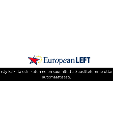
SKP on Euroopan Vasemmistopuolueen j
european-left.org
european-left.org/manifesto/
Copyright 2026 © SKP
|
Tietosuojaseloste