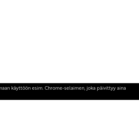
äsen.