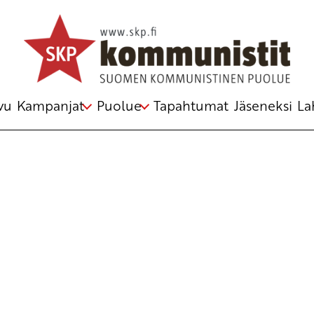
Avainsana
terrori-isku
vu
Kampanjat
Puolue
Tapahtumat
Jäseneksi
La