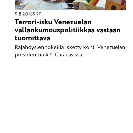
5.8.2018
SKP
Terrori-isku Venezuelan
vallankumouspolitiikkaa vastaan
tuomittava
Räjähdyslennokeilla isketty kohti Venezuelan
presidenttiä 4.8. Caracasissa.