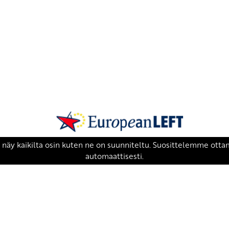
SKP on Euroopan Vasemmistopuolueen j
european-left.org
european-left.org/manifesto/
Copyright 2026 © SKP
|
Tietosuojaseloste