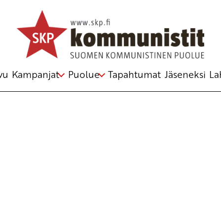
Avainsana
synnytys
vu
Kampanjat
Puolue
Tapahtumat
Jäseneksi
La