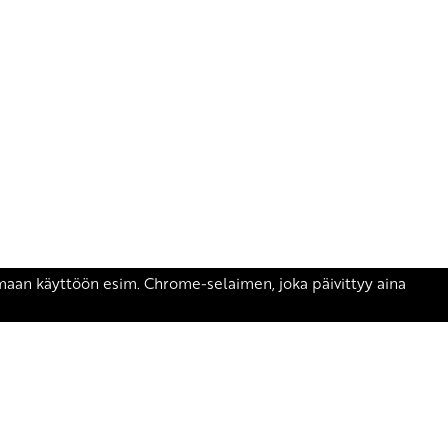
äsen.