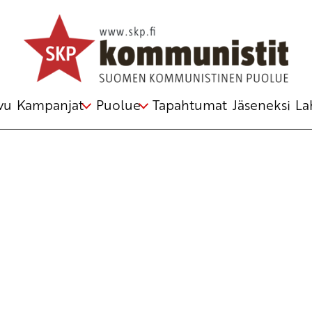
Avainsana
superrikkaat
vu
Kampanjat
Puolue
Tapahtumat
Jäseneksi
La