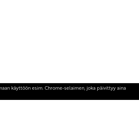
äsen.