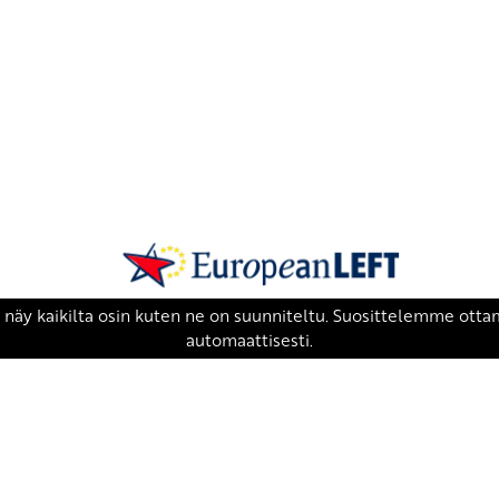
SKP on Euroopan Vasemmistopuolueen j
european-left.org
european-left.org/manifesto/
Copyright 2026 © SKP
|
Tietosuojaseloste