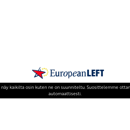
SKP on Euroopan Vasemmistopuolueen j
european-left.org
european-left.org/manifesto/
Copyright 2026 © SKP
|
Tietosuojaseloste