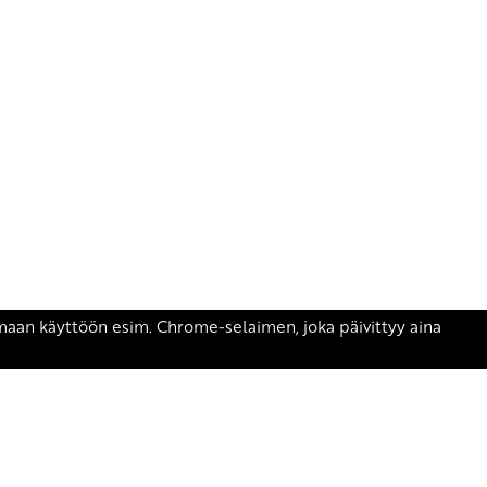
äsen.