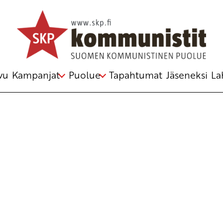
Avainsana
Suohpanterror
vu
Kampanjat
Puolue
Tapahtumat
Jäseneksi
La