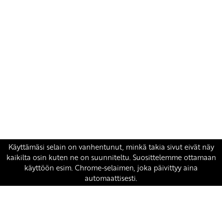
Yhteystiedot
SKP:n toimisto
Osoite: Viljatie 4 B 3. kerros, 00700 Helsinki
Puh: 045 7834 1346
Sähköposti:
skp
@skp.fi
SKP on Euroopan Vasemmistopuolueen jäsen.
european-left.org
european-left.org/manifesto/