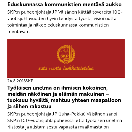
Eduskunnassa kommunistien mentävä aukko
SKP:n puheenjohtaja JP Väisänen kiittää tovereita 100-
vuotisjuhlavuoden hyvin tehdystä työstä, visioi uutta
toimintaa ja näkee eduskunnassa kommunistien
mentävän ...
24.8.2018
SKP
Työläisen unelma on ihmisen kokoinen,
meidän näköinen ja elämän makuinen –
tuoksuu hyvältä, mahtuu yhteen maapalloon
ja siihen rakastuu
SKP:n puheenjohtaja JP (Juha-Pekka) Väisänen sanoi
SKP:n 100-vuotisjuhlapuheessa, että työläisen unelma
riistosta ja alistamisesta vapaasta maailmasta on