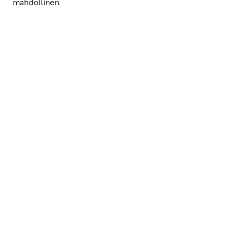
mahdollinen.
Yhteystiedot
SKP:n toimisto