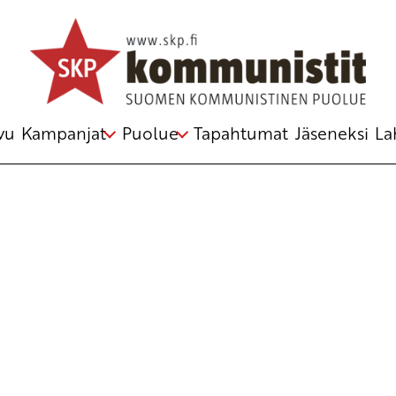
Avainsana
Saksa
vu
Kampanjat
Puolue
Tapahtumat
Jäseneksi
La