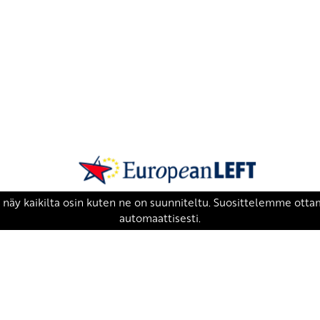
SKP on Euroopan Vasemmistopuolueen j
european-left.org
european-left.org/manifesto/
Copyright 2026 © SKP
|
Tietosuojaseloste