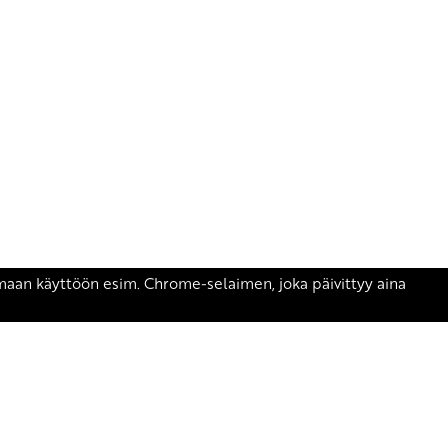
äsen.