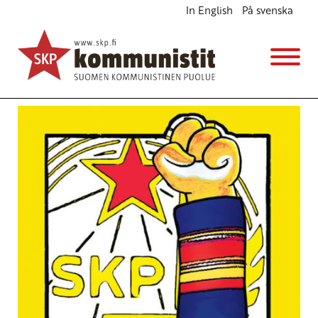
In English
På svenska
Avainsana
Saamelaisneuvosto