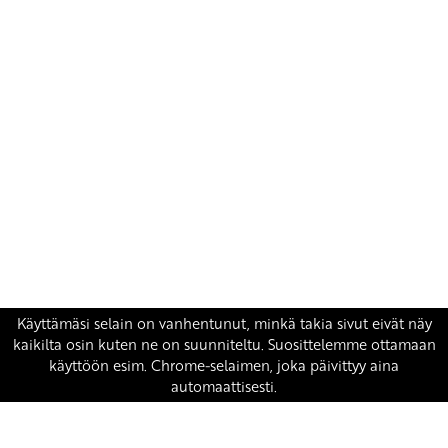
Yhteystiedot
SKP:n toimisto
Osoite: Viljatie 4 B 3. kerros, 00700 Helsinki
Puh: 045 7834 1346
Sähköposti:
skp
@skp.fi
SKP on Euroopan Vasemmistopuolueen jäsen.
european-left.org