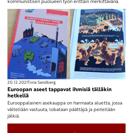
kommunistisen puolueen työn erittäin merkittävänä.
20.12.2021
Tiina Sandberg
Euroopan aseet tappavat ihmisiä tälläkin
hetkellä
Eurooppalainen asekauppa on harmaata aluetta, jossa
vältellään vastuuta, lobataan päättäjiä ja peitellään
jälkiä.