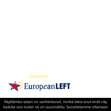
Yhteystiedot
SKP:n toimisto
Osoite: Viljatie 4 B 3. kerros, 00700 Helsinki
Puh: 045 7834 1346
Sähköposti:
skp
@skp.fi
SKP on Euroopan Vasemmistopuolueen jäsen.
european-left.org
european-left.org/manifesto/