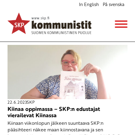
In English
På svenska
Avainsana
Rosa Luxemburg
22.6.2023
SKP
Kiinaa oppimassa – SKP:n edustajat
vierailevat Kiinassa
Kiinaan viikonlopun jälkeen suuntaava SKP:n
pääsihteeri näkee maan kiinnostavana ja sen