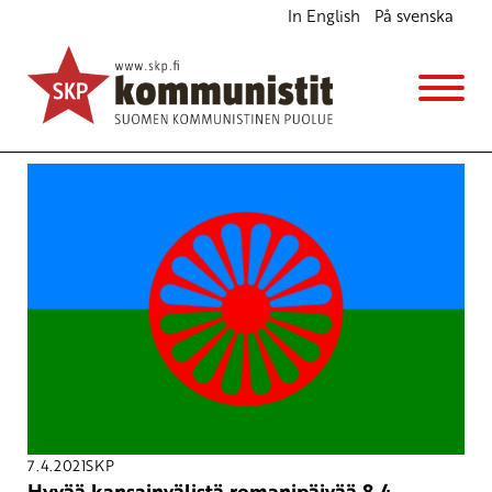
In English
På svenska
Avainsana
Romanipäivä
7.4.2021
SKP
Hyvää kansainvälistä romanipäivää 8.4.