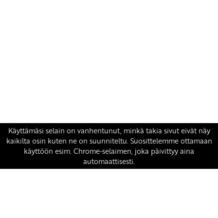
Yhteystiedot
SKP:n toimisto
Osoite: Viljatie 4 B 3. kerros, 00700 Helsinki
Puh: 045 7834 1346
Sähköposti:
skp
@skp.fi
SKP on Euroopan Vasemmistopuolueen jäsen.
european-left.org
european-left.org/manifesto/