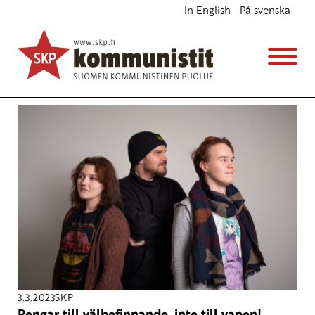
In English
På svenska
Avainsana
riksdagsvalet
3.3.2023
SKP
Pengar till välbefinnande, inte till vapen!