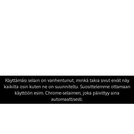
Yhteystiedot
SKP:n toimisto
Osoite: Viljatie 4 B 3. kerros, 00700 Helsinki
Puh: 045 7834 1346
Sähköposti:
skp
@skp.fi
SKP on Euroopan Vasemmistopuolueen jäsen.
european-left.org
european-left.org/manifesto/