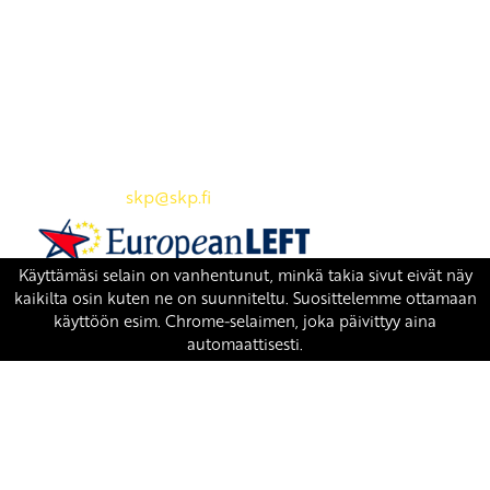
Yhteystiedot
SKP:n toimisto
Osoite: Viljatie 4 B 3. kerros, 00700 Helsinki
Puh: 045 7834 1346
Sähköposti:
skp
@skp.fi
SKP on Euroopan Vasemmistopuolueen jäsen.
european-left.org
european-left.org/manifesto/