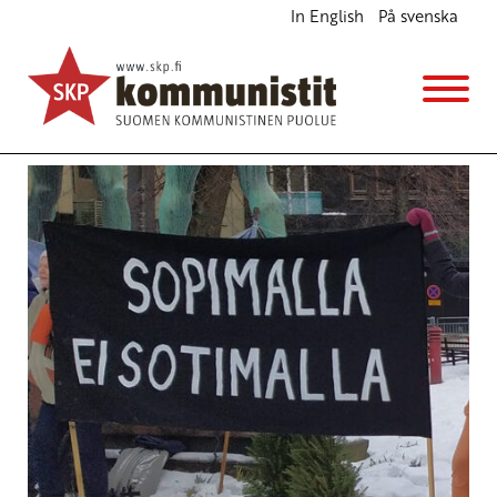
In English
På svenska
Avainsana
rauhanneuvottelut